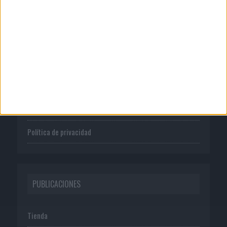
CORPORATIVO
Quienes somos
Publicidad
Normas de uso
Política de privacidad
PUBLICACIONES
Tienda