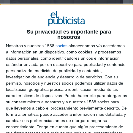
15 DE ENERO DE 2025
Ficha técnica ‘La Miguelturra para dejar de
fumar’
Su privacidad es importante para
nosotros
Nosotros y nuestros 1538
socios
almacenamos y/o accedemos
a información en un dispositivo, como cookies, y procesamos
Anunciante: Teva
datos personales, como identificadores únicos e información
estándar enviada por un dispositivo para publicidad y contenido
Sector: Farma
personalizado, medición de publicidad y contenido,
investigación de audiencia y desarrollo de servicios.
Con su
Contacto del cliente: Clara Compairé Del Río,
permiso, nosotros y nuestros socios podemos utilizar datos de
Carla Sánchez
localización geográfica precisa e identificación mediante las
características de dispositivos. Puede hacer clic para otorgarnos
Agencia: Manifiesto
su consentimiento a nosotros y a nuestros 1538 socios para
que llevemos a cabo el procesamiento previamente descrito. De
General manager Barcelona: Kelya Ramírez
forma alternativa, puede acceder a información más detallada y
Beltrán
cambiar sus preferencias antes de otorgar o negar su
consentimiento.
Tenga en cuenta que algún procesamiento de
Business manager: Mireia Castro
sus datos personales puede no requerir de su consentimiento,