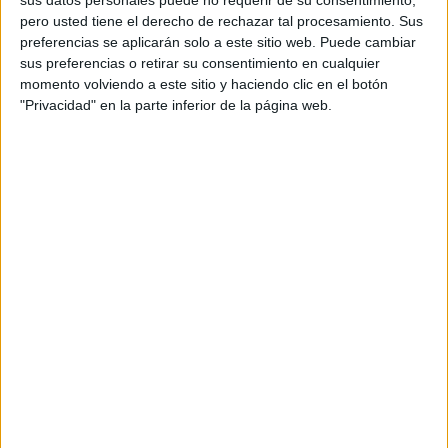
pero usted tiene el derecho de rechazar tal procesamiento. Sus
Business executive: Marina Salvo
preferencias se aplicarán solo a este sitio web. Puede cambiar
sus preferencias o retirar su consentimiento en cualquier
Chief creative officer: Sebastián Sánchez
momento volviendo a este sitio y haciendo clic en el botón
"Privacidad" en la parte inferior de la página web.
Director creativo Barcelona: Driss Abrouk
Director creativo: Paco Castillo
Directora de arte: Placi Zamora
Copywriter: Miriam Fernandez
Productora: BLUA Production House
Fotografía: Bryan Novak
Fotógrafo asistente: Sergi Orovio
Filmmaker: Andrés Rubio