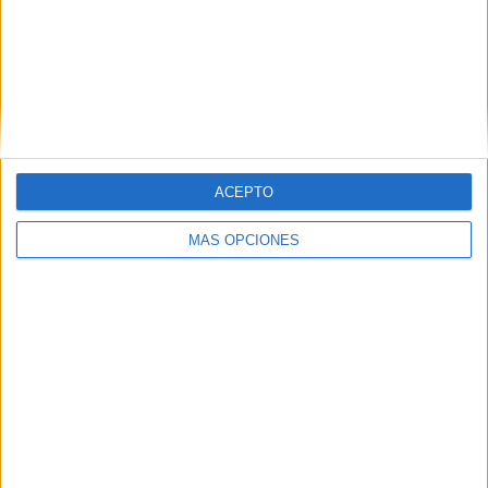
ARTÍCULOS ALEATORIOS
ACEPTO
MÁS OPCIONES
06/08/2026
System1 nombra a Kimberly
Bastoni como nueva