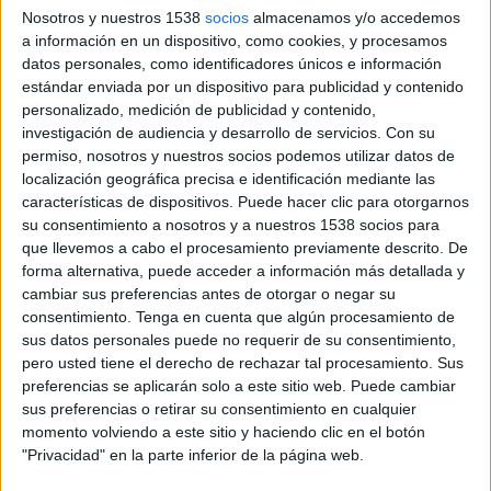
Nosotros y nuestros 1538
socios
almacenamos y/o accedemos
Ficha técnica 'Móvome'
a información en un dispositivo, como cookies, y procesamos
datos personales, como identificadores únicos e información
Agencia: BAP&Conde
estándar enviada por un dispositivo para publicidad y contenido
Director creativo: Miguel Conde-Lobato
personalizado, medición de publicidad y contenido,
investigación de audiencia y desarrollo de servicios.
Con su
Equipo creativo: Raquel Quintana, Rubén García,
permiso, nosotros y nuestros socios podemos utilizar datos de
Luisina Restivo, Emmanuel Joven.
localización geográfica precisa e identificación mediante las
Planificación estratégica: Paula Cobo
características de dispositivos. Puede hacer clic para otorgarnos
Equipo cuentas: Trini Corral, María Vázquez
su consentimiento a nosotros y a nuestros 1538 socios para
Productora: Congo Producciones
que llevemos a cabo el procesamiento previamente descrito. De
forma alternativa, puede acceder a información más detallada y
cambiar sus preferencias antes de otorgar o negar su
consentimiento.
Tenga en cuenta que algún procesamiento de
sus datos personales puede no requerir de su consentimiento,
pero usted tiene el derecho de rechazar tal procesamiento. Sus
preferencias se aplicarán solo a este sitio web. Puede cambiar
sus preferencias o retirar su consentimiento en cualquier
momento volviendo a este sitio y haciendo clic en el botón
"Privacidad" en la parte inferior de la página web.