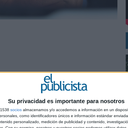
DE CHEIL SPAIN PARA SAMSUNG ELECTRONICS IBERIA
o Lourenço, José Gomes
 Alaz
Su privacidad es importante para nosotros
s 1538
socios
almacenamos y/o accedemos a información en un disposit
sonales, como identificadores únicos e información estándar enviada 
0
ntenido personalizado, medición de publicidad y contenido, investigaci
os.
Con su permiso, nosotros y nuestros socios podemos utilizar datos 