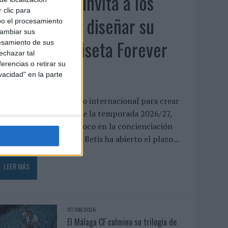
El Real Betis invita a los
 clic para
aficionados a diseñar su
bo el procesamiento
cambiar sus
próxima camiseta Forever
esamiento de sus
echazar tal
Green
erencias o retirar su
vacidad" en la parte
l club abre un concurso internacional para crear
a equipación especial de la temporada 2026/27,
ue volverá a poner el foco en la concienciación
edioambiental El Real Betis ha abierto el plazo...
LEER MÁS
07/08/2026
El Málaga CF culmina su trilogía de