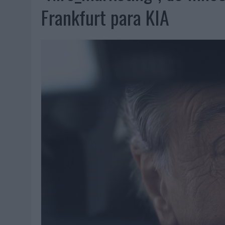
07/08/2026
|
EL VERANO PONE A PRUEBA LA ESTRATEGIA DIGITAL DE
Frankfurt para KIA
07/08/2026
|
VUELING CONVIERTE LOS RECUERDOS EN SOUVENIRS CO
07/08/2026
|
CUANDO SE APAGUE EL SOL, EL ECLIPSE DE 2026 POND
06/08/2026
|
‘LA VUELTA’, DE FENOMENAL PARA MÁLAGA CF
06/08/2026
|
SIETE DE CADA DIEZ EMPRESAS ESPAÑOLAS NO INTEGRA
06/08/2026
|
LA TELEVISIÓN SIGUE LIDERANDO EL CONSUMO DE MEDI
06/08/2026
|
EL USO DE LA IA GENERATIVA ALCANZA YA AL 62% DE L
06/08/2026
|
SYSTEM1 NOMBRA A KIMBERLY BASTONI COMO NUEVA D
06/08/2026
|
FRIGO Y UNIQLO LANZAN UNA COLECCIÓN PERSONALIZA
06/08/2026
|
LA IA ESTÁ SUBIENDO EL LISTÓN DE LA CREATIVIDAD
05/08/2026
|
BEON WORLDWIDE LANZA RAÍZ URBANA PARA TRANSFOR
05/08/2026
|
FABRA COMUNICACIÓN INCORPORA A CASONÁ Y ASUME 
05/08/2026
|
LOPESAN HOTELS & RESORTS ACERCA EL PARAÍSO CAN
05/08/2026
|
LUIS ARQUILLOS (BURGO DE ARIAS): “LA CONSTRUCCIÓ