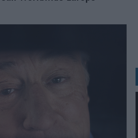
 LAS MARCAS
N IA
RÁ A PRUEBA LA CREATIVIDAD DE LAS MARCAS
N LA INFANCIA EN SU ESTRATEGIA
OS EN VERANO Y SUPERA AL MÓVIL COMO DISPOSITIVO MÁS UTILIZADO
OS ESPAÑOLES
IRECTORA COMERCIAL GLOBAL
BLE INSPIRADA EN CORNETTO, CALIPPO Y SOLERO
MAR EL PATRIMONIO HISTÓRICO EN ACTIVOS CULTURALES Y ECONÓMICOS
LA GESTIÓN DE SUS RELACIONES CON LOS MEDIOS
ARIO EN SU ÚLTIMA CAMPAÑA INTERNACIONAL
N DE MARCA A LARGO PLAZO Y LA MEDICIÓN SON DOS CARAS DE LA MISMA