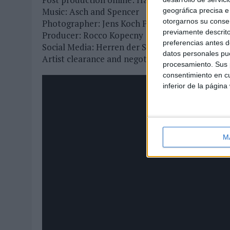
Music: Asch and Spencer
geográfica precisa e 
otorgarnos su conse
Photographer: Jens Koch Photo
previamente descrito
Producer: Rocco Kopecny
preferencias antes d
Social Media: Herren der Schöpfung
datos personales pue
Artist clearance and negotiation: Mark Fosbuea
procesamiento. Sus p
consentimiento en cu
inferior de la página
M