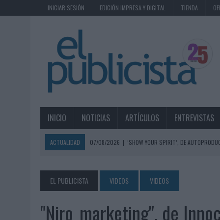
INICIAR SESIÓN
EDICIÓN IMPRESA Y DIGITAL
TIENDA
OF
INICIO
NOTICIAS
ARTÍCULOS
ENTREVISTAS
ACTUALIDAD
07/08/2026
|
‘SHOW YOUR SPIRIT’, DE AUTOPRODUC
07/08/2026
|
EL MÁLAGA CF CULMINA SU TRILOGÍA DE MARCA CON U
07/08/2026
|
MAHOU REIVINDICA EL RITUAL DE LA CAÑA EN EL DÍA IN
EL PUBLICISTA
VIDEOS
VIDEOS
07/08/2026
|
MG SPIRIT RELANZA SU MARCA CON UNA ESTRATEGIA 
"Niro_marketing", de Inn
07/08/2026
|
PATRÓN CONVIERTE EL NUEVO SINGLE DE ARÓN PIPER EN