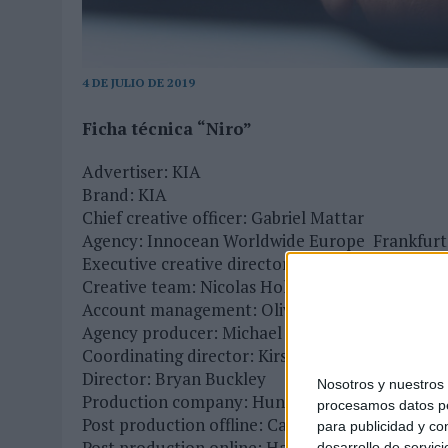
MONEDA”
07/08/2026
|
‘ALEXIA PUTELLAS X GALAXY Z FOLD8 – SIN LÍMITES’, 
4 DE JULIO DE 2019
Ficha técnica “Niro”
Advertiser: KIA
Brand: KIA
Chief creative officer: Gabriel Mattar
Agency: Innocean Worldwide Europe Frankfurt
Executive creative director: Ricardo Wolff
Creative team: Nicolas Holz, Ahmet Kilic, Pedr
Account management: Oliver Novak, Elif Azakli
Agency producer: Michael Endres
Coordinating director: Kirstyn Lee
Director: Bryan Buckley
Nosotros y nuestro
Production company: Hungry Man
procesamos datos per
Post production offline: Cartel
para publicidad y co
Post production online: Harvest
desarrollo de servici