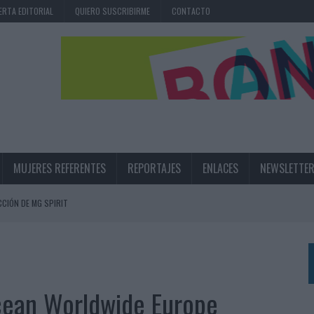
ERTA EDITORIAL
QUIERO SUSCRIBIRME
CONTACTO
MUJERES REFERENTES
REPORTAJES
ENLACES
NEWSLETTE
CIÓN DE MG SPIRIT
NA CAMPAÑA QUE CELEBRA SU REGRESO A PRIMERA DIVISIÓN
TERNACIONAL DE LA CERVEZA
360º CENTRADA EN EL ORIGEN BARCELONÉS
ocean Worldwide Europe
 UNA EXPERIENCIA DE MARCA EN IBIZA