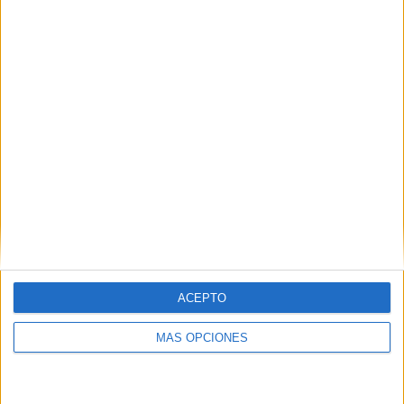
marcas a replantear cómo conectan con los...
LEER MÁS
07/08/2026
Patrón convierte el nuevo single de
Arón Piper en una...
05/08/2026
Beon Worldwide lanza Raíz Urbana
para transformar el...
ACEPTO
MÁS OPCIONES
06/08/2026
Siete de cada diez empresas
españolas no integran la...