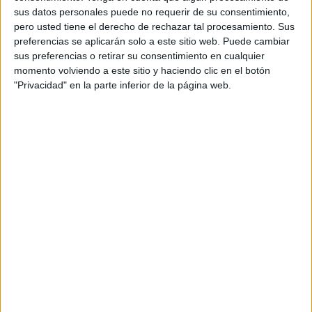
sus datos personales puede no requerir de su consentimiento,
Director general creativo: Carlos Jorge
pero usted tiene el derecho de rechazar tal procesamiento. Sus
preferencias se aplicarán solo a este sitio web. Puede cambiar
Director creativo: Gorka Fernández Iriso
sus preferencias o retirar su consentimiento en cualquier
momento volviendo a este sitio y haciendo clic en el botón
Redactor: Millán Pérez
"Privacidad" en la parte inferior de la página web.
Director de arte: Álex Bardera
Directora de producción audiovisual: Gema
Crespo
Producer: Melissa Ferrero
Directora de cuentas: Lorena Landau
Supervisora de cuentas: Ana Esther Martínez
Ejecutiva de cuentas: Elena García
Agencia de medios: Arena Media