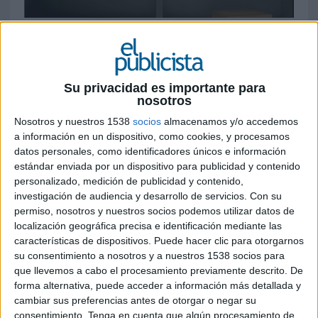
8 DE OCTUBRE DE 2019
Ficha técnica “Paquetes_Fuga”
Su privacidad es importante para
nosotros
Anunciante: Correos
Nosotros y nuestros 1538
socios
almacenamos y/o accedemos
a información en un dispositivo, como cookies, y procesamos
Marca: Correos
datos personales, como identificadores únicos e información
estándar enviada por un dispositivo para publicidad y contenido
Producto: Paquetería
personalizado, medición de publicidad y contenido,
investigación de audiencia y desarrollo de servicios.
Con su
Campaña: Historias en un Citypaq
permiso, nosotros y nuestros socios podemos utilizar datos de
localización geográfica precisa e identificación mediante las
características de dispositivos. Puede hacer clic para otorgarnos
Dirección de Comunicación y Marketing: Eva
su consentimiento a nosotros y a nuestros 1538 socios para
Pavo López, David Álvarez Cibanal, Joaquín Pérez
que llevemos a cabo el procesamiento previamente descrito. De
Sampedro, María Antón y Sara Cubillo
forma alternativa, puede acceder a información más detallada y
cambiar sus preferencias antes de otorgar o negar su
Agencia de creatividad: Contrapunto BBDO
consentimiento.
Tenga en cuenta que algún procesamiento de