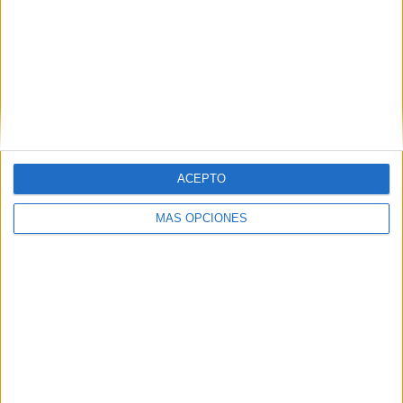
ARTÍCULOS ALEATORIOS
ACEPTO
MÁS OPCIONES
06/08/2026
El uso de la IA generativa