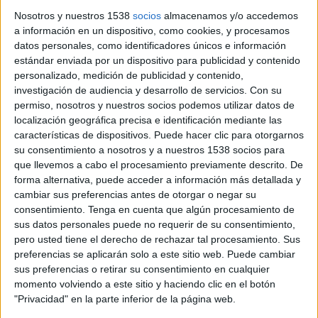
23 DE FEBRERO DE 2017
Nosotros y nuestros 1538
socios
almacenamos y/o accedemos
a información en un dispositivo, como cookies, y procesamos
Ficha técnica ‘Patrulla canina’
datos personales, como identificadores únicos e información
estándar enviada por un dispositivo para publicidad y contenido
personalizado, medición de publicidad y contenido,
investigación de audiencia y desarrollo de servicios.
Con su
Anunciante: Caldiad Pascual
permiso, nosotros y nuestros socios podemos utilizar datos de
localización geográfica precisa e identificación mediante las
Marca: Bifrutas Kids
características de dispositivos. Puede hacer clic para otorgarnos
su consentimiento a nosotros y a nuestros 1538 socios para
Producto: Zumos
que llevemos a cabo el procesamiento previamente descrito. De
forma alternativa, puede acceder a información más detallada y
Agencia: La Despensa
cambiar sus preferencias antes de otorgar o negar su
consentimiento.
Tenga en cuenta que algún procesamiento de
sus datos personales puede no requerir de su consentimiento,
pero usted tiene el derecho de rechazar tal procesamiento. Sus
preferencias se aplicarán solo a este sitio web. Puede cambiar
sus preferencias o retirar su consentimiento en cualquier
momento volviendo a este sitio y haciendo clic en el botón
"Privacidad" en la parte inferior de la página web.