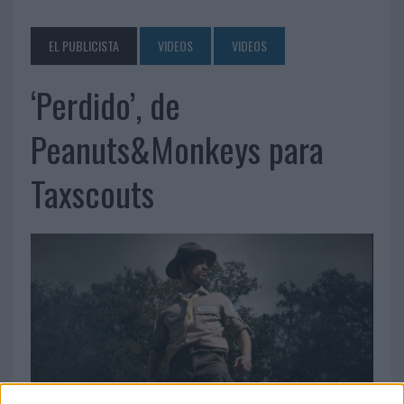
EL PUBLICISTA
VIDEOS
VIDEOS
‘Perdido’, de
Peanuts&Monkeys para
Taxscouts