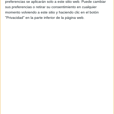
preferencias se aplicarán solo a este sitio web. Puede cambiar
Pastor
sus preferencias o retirar su consentimiento en cualquier
momento volviendo a este sitio y haciendo clic en el botón
Directora de cuentas: Ana Rega
"Privacidad" en la parte inferior de la página web.
Ejecutiva de cuentas: Beatriz Prieto
Productora: Visor Estudios
Productor ejecutivo: Daniel Morata
Realizador: Luis Suárez
Estudio de sonido: Peakland
Pieza: Spots 30” y 20”
Título: Perdido