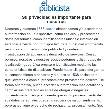
11 DE ABRIL DE 2022
Ficha técnica ‘Perdido’
Su privacidad es importante para
nosotros
Nosotros y nuestros 1538
socios
almacenamos y/o accedemos
a información en un dispositivo, como cookies, y procesamos
Anunciante: Taxscouts
datos personales, como identificadores únicos e información
estándar enviada por un dispositivo para publicidad y contenido
Marca:
Taxscouts.es
personalizado, medición de publicidad y contenido,
investigación de audiencia y desarrollo de servicios.
Con su
Sector: Financiero
permiso, nosotros y nuestros socios podemos utilizar datos de
localización geográfica precisa e identificación mediante las
Contacto del cliente: Paula Gallego, Lena Silva
características de dispositivos. Puede hacer clic para otorgarnos
su consentimiento a nosotros y a nuestros 1538 socios para
Agencia: Peanuts&Monkeys
que llevemos a cabo el procesamiento previamente descrito. De
forma alternativa, puede acceder a información más detallada y
Director general creativo: Mario Sánchez del Real
cambiar sus preferencias antes de otorgar o negar su
consentimiento.
Tenga en cuenta que algún procesamiento de
Director general: Joaquín Cobos
sus datos personales puede no requerir de su consentimiento,
pero usted tiene el derecho de rechazar tal procesamiento. Sus
Directores creativos: Sergio Rodríguez, Amador