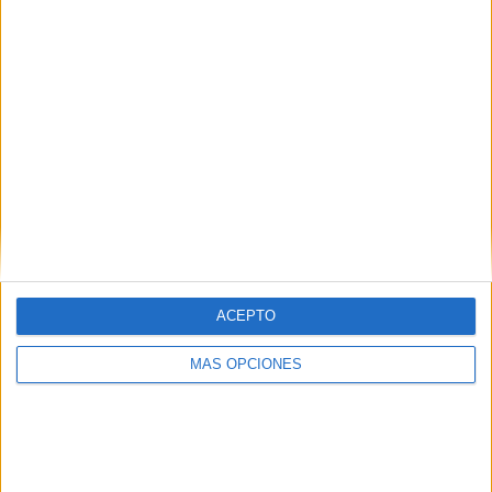
VÍDEO DESTACADO
ACEPTO
MÁS OPCIONES
ARTÍCULOS ALEATORIOS