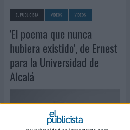
EL PUBLICISTA
VIDEOS
VIDEOS
'El poema que nunca
hubiera existido', de Ernest
para la Universidad de
Alcalá