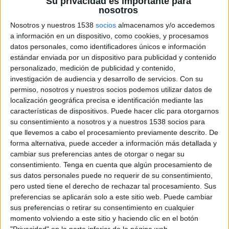
Su privacidad es importante para
nosotros
Nosotros y nuestros 1538
socios
almacenamos y/o accedemos
a información en un dispositivo, como cookies, y procesamos
datos personales, como identificadores únicos e información
24 DE ENERO DE 2024
estándar enviada por un dispositivo para publicidad y contenido
personalizado, medición de publicidad y contenido,
Ficha técnica
investigación de audiencia y desarrollo de servicios.
Con su
permiso, nosotros y nuestros socios podemos utilizar datos de
Anunciante: Universidad de Alcalá
localización geográfica precisa e identificación mediante las
Sector: Educación
características de dispositivos. Puede hacer clic para otorgarnos
Agencia: Ernest
su consentimiento a nosotros y a nuestros 1538 socios para
Director general: Abelardo Bethencourt
que llevemos a cabo el procesamiento previamente descrito. De
forma alternativa, puede acceder a información más detallada y
Director creativo general: Nacho Guilló
cambiar sus preferencias antes de otorgar o negar su
Directora creativa ejecutiva: Tania Riera
consentimiento.
Tenga en cuenta que algún procesamiento de
Head of Live Experiences: Marta García Viudes
sus datos personales puede no requerir de su consentimiento,
Supervisora de marca: Noelia Dapena
pero usted tiene el derecho de rechazar tal procesamiento. Sus
Redactor: Xabier González
preferencias se aplicarán solo a este sitio web. Puede cambiar
Directora de arte: Elena Amaro
sus preferencias o retirar su consentimiento en cualquier
Producer: Israel Medrano
momento volviendo a este sitio y haciendo clic en el botón
Editora: Blanca Agudo