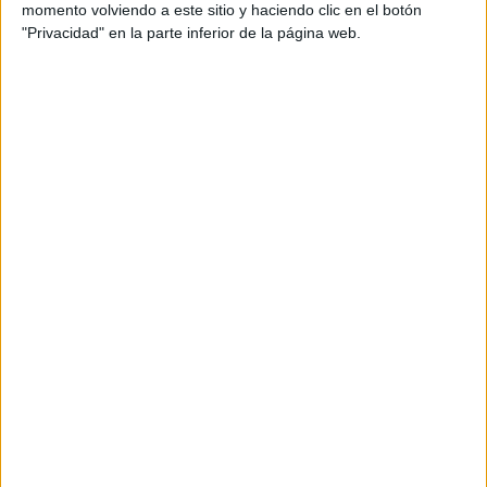
Content & social media manager: Marta Aznar
momento volviendo a este sitio y haciendo clic en el botón
"Privacidad" en la parte inferior de la página web.
Tech & desarrollo: Ismael Luque, Juan Luis Pérez
Comunicación: Christian Martinez, Laura Cuenca
Título: Pongamos foco