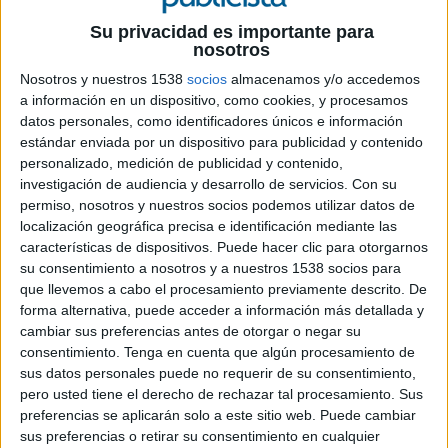
Ficha técnica 'Pongamos foco'
Su privacidad es importante para
nosotros
Nosotros y nuestros 1538
socios
almacenamos y/o accedemos
a información en un dispositivo, como cookies, y procesamos
Anunciante: Fundación Contigo
datos personales, como identificadores únicos e información
estándar enviada por un dispositivo para publicidad y contenido
Agencia: Ogilvy
personalizado, medición de publicidad y contenido,
investigación de audiencia y desarrollo de servicios.
Con su
Client service director: Anna Torres
permiso, nosotros y nuestros socios podemos utilizar datos de
localización geográfica precisa e identificación mediante las
Directora de cuentas: Andrea Palacios
características de dispositivos. Puede hacer clic para otorgarnos
su consentimiento a nosotros y a nuestros 1538 socios para
Director creativo: Álvaro Lens
que llevemos a cabo el procesamiento previamente descrito. De
forma alternativa, puede acceder a información más detallada y
Director de arte: Joan Gutiérrez, Daniel Ramos
cambiar sus preferencias antes de otorgar o negar su
consentimiento.
Tenga en cuenta que algún procesamiento de
Experience design: Gabriel Pangua
sus datos personales puede no requerir de su consentimiento,
pero usted tiene el derecho de rechazar tal procesamiento. Sus
Redactor creativo: Felipe Tejera
preferencias se aplicarán solo a este sitio web. Puede cambiar
sus preferencias o retirar su consentimiento en cualquier