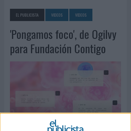
EL PUBLICISTA
VIDEOS
VIDEOS
'Pongamos foco', de Ogilvy
para Fundación Contigo
30 DE MAYO DE 2025