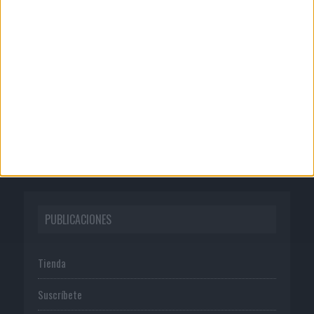
CORPORATIVO
Quienes somos
Publicidad
Normas de uso
Política de privacidad
PUBLICACIONES
Tienda
Suscríbete