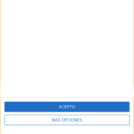
04/08/2026
Capaz, la cerveza que
convierte cada botella en
una oportunidad de inclusión
ACEPTO
MÁS OPCIONES
La cervecera madrileña Capaz ha irrumpido en el