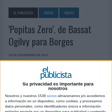
EL PUBLICISTA
VIDEOS
VIDEOS
'Popitas Zero'. de Bassat
Ogilvy para Borges
28 DE NOVIEMBRE DE 2012
Productora: Propaganda. Realizador: David
Alcalde. Producer: Eva Vázquez.Coordinación:
CPWorks
Su privacidad es importante para
nosotros
Nosotros y nuestros 1538
socios
almacenamos y/o accedemos
a información en un dispositivo, como cookies, y procesamos
datos personales, como identificadores únicos e información
estándar enviada por un dispositivo para publicidad y contenido