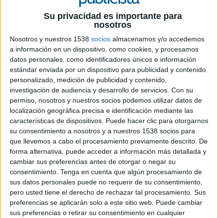
Su privacidad es importante para
FICHA TÉCNICA
nosotros
Nosotros y nuestros 1538
socios
almacenamos y/o accedemos
Anunciante: Trivu
a información en un dispositivo, como cookies, y procesamos
datos personales, como identificadores únicos e información
Campaña: Spanish Taleñto
estándar enviada por un dispositivo para publicidad y contenido
personalizado, medición de publicidad y contenido,
Agencia: BlackFlag
investigación de audiencia y desarrollo de servicios.
Con su
permiso, nosotros y nuestros socios podemos utilizar datos de
Equipo de estrategia: Inés Gimeno y Bernardo
localización geográfica precisa e identificación mediante las
Moleón
características de dispositivos. Puede hacer clic para otorgarnos
su consentimiento a nosotros y a nuestros 1538 socios para
Director creativo ejecutivo: Pablo Barrionuevo
que llevemos a cabo el procesamiento previamente descrito. De
forma alternativa, puede acceder a información más detallada y
Estudio de diseño: Así Studio (María Martínez
cambiar sus preferencias antes de otorgar o negar su
Cortés y Carmen Bescansa Jiménez)
consentimiento.
Tenga en cuenta que algún procesamiento de
sus datos personales puede no requerir de su consentimiento,
Producción visual: Rebeca Velvet, liberta.creative
pero usted tiene el derecho de rechazar tal procesamiento. Sus
y Paula Rodríguez Pereiro
preferencias se aplicarán solo a este sitio web. Puede cambiar
sus preferencias o retirar su consentimiento en cualquier