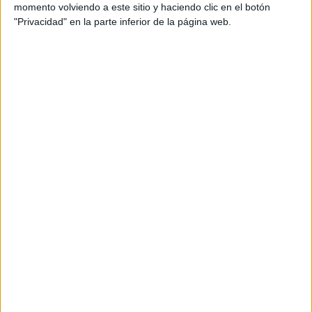
Fotógrafo: Edu Belmonte
momento volviendo a este sitio y haciendo clic en el botón
"Privacidad" en la parte inferior de la página web.
Voice over: Daniel Rivera
Partner de medios Exterior: Clear Channel
Fechas de emisión: Mayo y Junio 2026