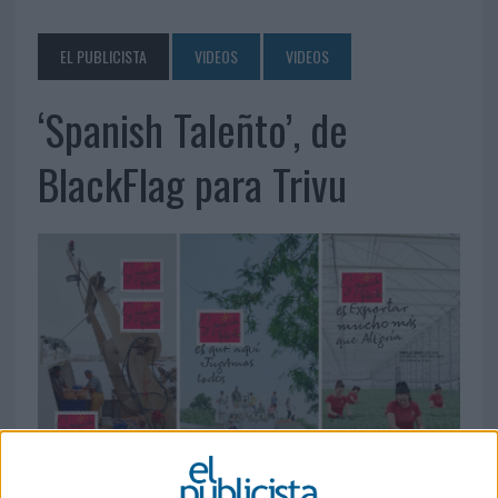
EL PUBLICISTA
VIDEOS
VIDEOS
‘Spanish Taleñto’, de
BlackFlag para Trivu
15 DE JUNIO DE 2026