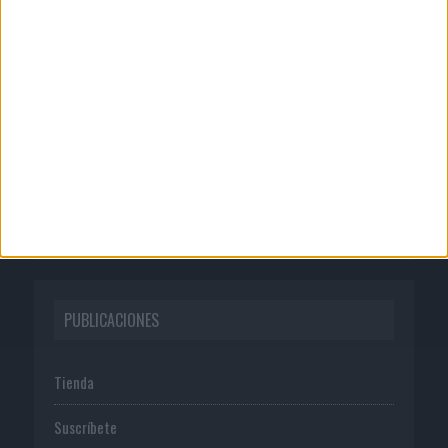
CORPORATIVO
Quienes somos
Publicidad
Normas de uso
Política de privacidad
PUBLICACIONES
Tienda
Suscríbete