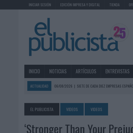
INICIAR SESIÓN
EDICIÓN IMPRESA Y DIGITAL
TIENDA
OF
INICIO
NOTICIAS
ARTÍCULOS
ENTREVISTAS
ACTUALIDAD
06/08/2026
|
SIETE DE CADA DIEZ EMPRESAS ESPAÑ
06/08/2026
|
EL MERCADO PUBLICITARIO CAE UN 2,6% EN 2025, A
06/08/2026
|
LA TELEVISIÓN SIGUE LIDERANDO EL CONSUMO DE MEDI
EL PUBLICISTA
VIDEOS
VIDEOS
06/08/2026
|
EL USO DE LA IA GENERATIVA ALCANZA YA AL 62% DE L
‘Stronger Than Your Preju
06/08/2026
|
SYSTEM1 NOMBRA A KIMBERLY BASTONI COMO NUEVA D