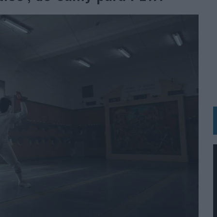
BLE INSPIRADA EN CORNETTO, CALIPPO Y SOLERO
MAR EL PATRIMONIO HISTÓRICO EN ACTIVOS CULTURALES Y ECONÓMICOS
LA GESTIÓN DE SUS RELACIONES CON LOS MEDIOS
ARIO EN SU ÚLTIMA CAMPAÑA INTERNACIONAL
N DE MARCA A LARGO PLAZO Y LA MEDICIÓN SON DOS CARAS DE LA MISMA
N HOTELS & RESORTS
VECES’, DE INUSUALY PARA CERVEZA CAPAZ
 PARA ORANGE
 UNA OPORTUNIDAD DE INCLUSIÓN
RANO’
UDIO EN SU NUEVA CAMPAÑA GLOBAL DE MARCA
VISTAR