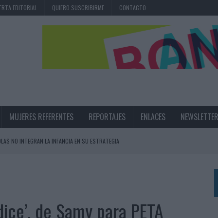
ERTA EDITORIAL
QUIERO SUSCRIBIRME
CONTACTO
MUJERES REFERENTES
REPORTAJES
ENLACES
NEWSLETTE
OLAS NO INTEGRAN LA INFANCIA EN SU ESTRATEGIA
UNQUE LOS MEDIOS CONTROLADOS MANTIENEN EL CRECIMIENTO
OS EN VERANO Y SUPERA AL MÓVIL COMO DISPOSITIVO MÁS UTILIZADO
OS ESPAÑOLES
dice’, de Samy para PETA
IRECTORA COMERCIAL GLOBAL