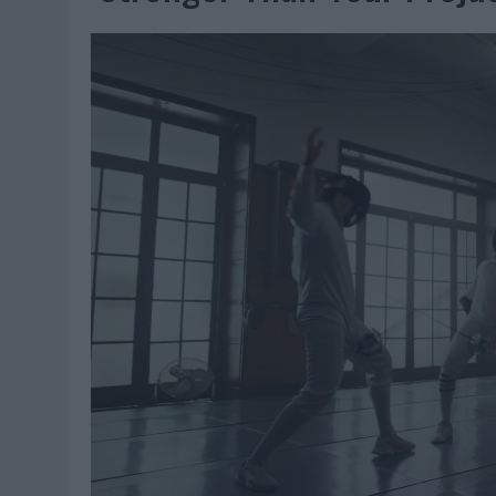
06/08/2026
|
FRIGO Y UNIQLO LANZAN UNA COLECCIÓN PERSONALIZA
06/08/2026
|
LA IA ESTÁ SUBIENDO EL LISTÓN DE LA CREATIVIDAD
05/08/2026
|
BEON WORLDWIDE LANZA RAÍZ URBANA PARA TRANSFOR
05/08/2026
|
FABRA COMUNICACIÓN INCORPORA A CASONÁ Y ASUME 
05/08/2026
|
LOPESAN HOTELS & RESORTS ACERCA EL PARAÍSO CAN
05/08/2026
|
LUIS ARQUILLOS (BURGO DE ARIAS): “LA CONSTRUCCIÓ
MONEDA”
04/08/2026
|
‘EL PARAÍSO MÁS CERCA’, DE 22GRADOS PARA LOPESA
04/08/2026
|
‘LA ÚNICA CERVEZA DEL MUNDO QUE SE DISFRUTA DOS 
04/08/2026
|
‘EL FÚTBOL SIN LAS PERSONAS’, DE DENTSU CREATIVE
04/08/2026
|
CAPAZ, LA CERVEZA QUE CONVIERTE CADA BOTELLA EN
04/08/2026
|
BABARIA Y MAXIBON SON ‘EL MATCH PERFECTO DEL VE
04/08/2026
|
AUDIBLE REIVINDICA EL PODER TRANSFORMADOR DEL A
03/08/2026
|
‘VUELVE EL FÚTBOL. VUELVE A SOÑAR’, DE VML PARA MO