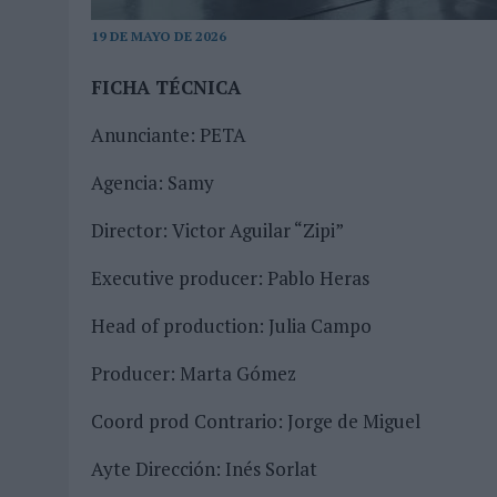
03/08/2026
|
MOVISTAR APELA A LA ILUSIÓN DE LAS AFICIONES PARA
19 DE MAYO DE 2026
06/08/2026
|
‘LA VUELTA’, DE FENOMENAL PARA MÁLAGA CF
FICHA TÉCNICA
Anunciante: PETA
Agencia: Samy
Director: Victor Aguilar “Zipi”
Executive producer: Pablo Heras
Head of production: Julia Campo
Producer: Marta Gómez
Coord prod Contrario: Jorge de Miguel
Ayte Dirección: Inés Sorlat