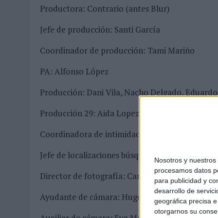
Productora: Contrario (antes Blur)
Jefe de producción: Santi García
Coordinador de producción: Tami Mariño
PA: Alfonso López
Producción: Dani Vila, Nacho Delgado, Eduardo
Producción 29: Aida Lopez
Coordinadora de intimidad: Antonia Diaz
Jefe de localizaciones búsqueda: Juan Bautista
Nosotros y nuestro
procesamos datos per
Director de fotografía: Carlos Rodil
para publicidad y co
desarrollo de servici
Ayudante de cámara: Hugo Domínguez
geográfica precisa e 
otorgarnos su conse
Auxiliar de cámara: Eva Mckey