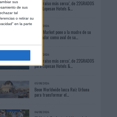
cambiar sus
‘El Paraíso más cerca’, de 22GRADOS
esamiento de sus
para Lopesan Hotels &...
echazar tal
erencias o retirar su
vacidad" en la parte
03/08/2026
Back Market pone a la madre de su
fundador como aval de su...
04/08/2026
‘El Paraíso más cerca’, de 22GRADOS
para Lopesan Hotels &...
05/08/2026
Beon Worldwide lanza Raíz Urbana
para transformar el...
04/08/2026