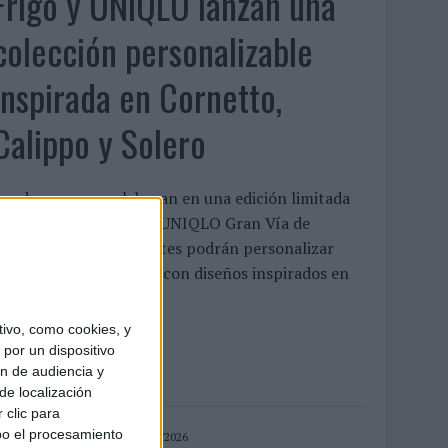
Frigo y UNIQLO lanzan una
colección personalizable
inspirada en Cornetto,
Calippo y Solero
as dos marcas colaboran en una edición limitada
isponible en la tienda UNIQLO Gran Vía de
adrid, donde los clientes podrán personalizar
amisetas y bolsas tote con diseños inspirados en
lgunos de ...
ivo, como cookies, y
LEER MÁS
por un dispositivo
ón de audiencia y
de localización
 clic para
bo el procesamiento
04/08/2026