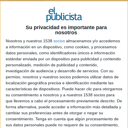
22 DE JULIO DE 2019
Ficha técnica: ‘Todo el mundo quiere que
llegue el verano’
Su privacidad es importante para
nosotros
Nosotros y nuestros 1538
socios
almacenamos y/o accedemos
Anunciante: ONCE
a información en un dispositivo, como cookies, y procesamos
datos personales, como identificadores únicos e información
Marca: ONCE
estándar enviada por un dispositivo para publicidad y contenido
personalizado, medición de publicidad y contenido,
Producto: Extra de Verano
investigación de audiencia y desarrollo de servicios.
Con su
permiso, nosotros y nuestros socios podemos utilizar datos de
Contactos del anunciante: Antonio Mayor/Javier
localización geográfica precisa e identificación mediante las
Nogal
características de dispositivos. Puede hacer clic para otorgarnos
su consentimiento a nosotros y a nuestros 1538 socios para
Agencia: Ogilvy
que llevemos a cabo el procesamiento previamente descrito. De
forma alternativa, puede acceder a información más detallada y
Director general creativo: Paulo Areas
cambiar sus preferencias antes de otorgar o negar su
consentimiento.
Tenga en cuenta que algún procesamiento de
Directores creativos: Félix Carral/José Izaguirre
sus datos personales puede no requerir de su consentimiento,