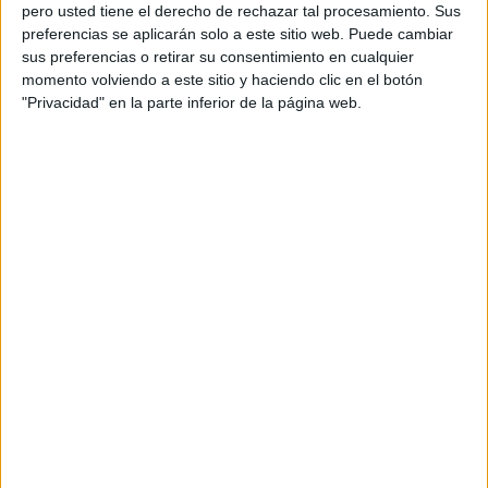
pero usted tiene el derecho de rechazar tal procesamiento. Sus
Equipos creativos: Alba López /Antonio Pelufo
preferencias se aplicarán solo a este sitio web. Puede cambiar
sus preferencias o retirar su consentimiento en cualquier
Equipo cuentas: Laura Uranga, María García,
momento volviendo a este sitio y haciendo clic en el botón
Marta Lerma y Rocío Dobarco
"Privacidad" en la parte inferior de la página web.
Director planificación estratégica: José Juanco
Director producción audiovisual: Asier Ollo
Producción: Garage Films
Realización: Miguel Bueno
Estudio postproducción:Telson
Estudio de sonido: Play Rec
Medios: TV, Radio, Internet, Gráfica
Agencia de medios: Zenith