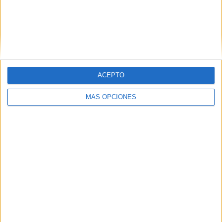
VÍDEO DESTACADO
ACEPTO
MÁS OPCIONES
ARTÍCULOS ALEATORIOS