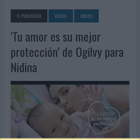
EL PUBLICISTA
VIDEOS
VIDEOS
‘Tu amor es su mejor
protección’ de Ogilvy para
Nidina