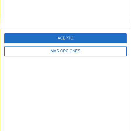
VÍDEO DESTACADO
ACEPTO
MÁS OPCIONES
ARTÍCULOS ALEATORIOS