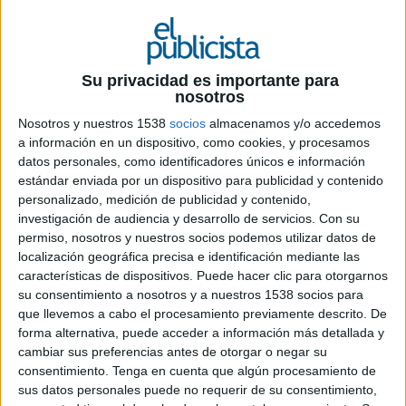
28 DE JULIO DE 2020
Su privacidad es importante para
nosotros
Ficha técnica ‘Tu amor es su mejor
protección’
Nosotros y nuestros 1538
socios
almacenamos y/o accedemos
a información en un dispositivo, como cookies, y procesamos
datos personales, como identificadores únicos e información
estándar enviada por un dispositivo para publicidad y contenido
Anunciante: Nestlé
personalizado, medición de publicidad y contenido,
investigación de audiencia y desarrollo de servicios.
Con su
Marca: Nidina (Nestlé Nutrición Infantil)
permiso, nosotros y nuestros socios podemos utilizar datos de
localización geográfica precisa e identificación mediante las
Responsable de campaña de cliente: Joan Borrell
características de dispositivos. Puede hacer clic para otorgarnos
y Teresa Serrano
su consentimiento a nosotros y a nuestros 1538 socios para
que llevemos a cabo el procesamiento previamente descrito. De
forma alternativa, puede acceder a información más detallada y
Agencia: Ogilvy Barcelona
cambiar sus preferencias antes de otorgar o negar su
consentimiento.
Tenga en cuenta que algún procesamiento de
Directora general: Gemma Gutiérrez
sus datos personales puede no requerir de su consentimiento,