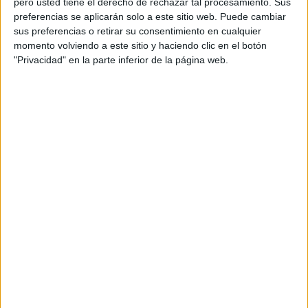
pero usted tiene el derecho de rechazar tal procesamiento. Sus
Director creativo ejecutivo: Camil Roca
preferencias se aplicarán solo a este sitio web. Puede cambiar
sus preferencias o retirar su consentimiento en cualquier
Director creativo: Germán Milanesi
momento volviendo a este sitio y haciendo clic en el botón
"Privacidad" en la parte inferior de la página web.
Redactora: Marina Gibaja
Director de arte: Boris Puyana
Estudio gráfico: Jordi Roca, Arantxa Lopez,
Yadira Reyes
Equipo de cuentas: Vanesa Mayoral, Mònica
Monserrat, Paula Ariza
Comunicación: Marc Casanovas, Eva Cervera,
Christian Martínez
Compositor: Dani Trujillo
Agencia de medios: IPG Mediabrands