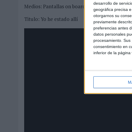
desarrollo de servici
Medios: Pantallas on boarding Iberia
geográfica precisa e 
otorgarnos su conse
Titulo: Yo he estado allí
previamente descrito
preferencias antes d
datos personales pue
procesamiento. Sus p
consentimiento en cu
inferior de la página
M