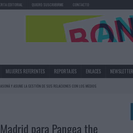
ERTA EDITORIAL
QUIERO SUSCRIBIRME
CONTACTO
MUJERES REFERENTES
REPORTAJES
ENLACES
NEWSLETTE
ASONÁ Y ASUME LA GESTIÓN DE SUS RELACIONES CON LOS MEDIOS
ARIO EN SU ÚLTIMA CAMPAÑA INTERNACIONAL
N DE MARCA A LARGO PLAZO Y LA MEDICIÓN SON DOS CARAS DE LA MISMA
is Madrid para Pangea the
N HOTELS & RESORTS