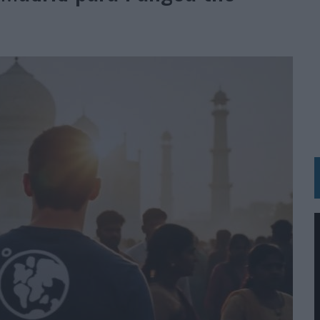
VECES’, DE INUSUALY PARA CERVEZA CAPAZ
 PARA ORANGE
 UNA OPORTUNIDAD DE INCLUSIÓN
RANO’
UDIO EN SU NUEVA CAMPAÑA GLOBAL DE MARCA
VISTAR
 EL REGRESO DEL FÚTBOL
SU PRÓXIMA CAMISETA FOREVER GREEN
O DE 'LOS SIMPSON'
 AVAL DE SU CALIDAD
NG Y COMUNICACIÓN EN EL SECTOR ASEGURADOR 2026
DUNKIN’
L PRIMER SEMESTRE HASTA LOS 196 MILLONES DE EUROS
 COMO MEDIA MANAGEMENT & DELIVERY PRESIDENT