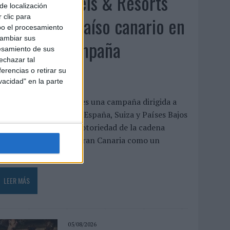
Lopesan Hotels & Resorts
de localización
acerca el paraíso canario en
 clic para
bo el procesamiento
cambiar sus
su última campaña
esamiento de sus
echazar tal
internacional
erencias o retirar su
vacidad" en la parte
El paraíso, más cerca’ es una campaña dirigida a
eino Unido, Alemania, España, Suiza y Países Bajos
ue busca reforzar la notoriedad de la cadena
otelera y posicionar Gran Canaria como un
estino...
LEER MÁS
05/08/2026