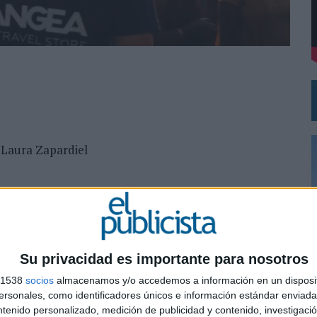
MAR EL PATRIMONIO HISTÓRICO EN ACTIVOS CULTURALES Y ECONÓMICOS
 Laura Zapardiel
ge Candeal, Jorge Moscat
Su privacidad es importante para nosotros
s 1538
socios
almacenamos y/o accedemos a información en un disposit
0
sonales, como identificadores únicos e información estándar enviada 
ntenido personalizado, medición de publicidad y contenido, investigaci