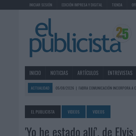
INICIAR SESIÓN
EDICIÓN IMPRESA Y DIGITAL
TIENDA
OF
INICIO
NOTICIAS
ARTÍCULOS
ENTREVISTAS
ACTUALIDAD
05/08/2026
|
FABRA COMUNICACIÓN INCORPORA A C
05/08/2026
|
LOPESAN HOTELS & RESORTS ACERCA EL PARAÍSO CAN
05/08/2026
|
LUIS ARQUILLOS (BURGO DE ARIAS): “LA CONSTRUCCIÓ
EL PUBLICISTA
VIDEOS
VIDEOS
MONEDA”
'Yo he estado allí’, de Elv
04/08/2026
|
‘EL PARAÍSO MÁS CERCA’, DE 22GRADOS PARA LOPESA