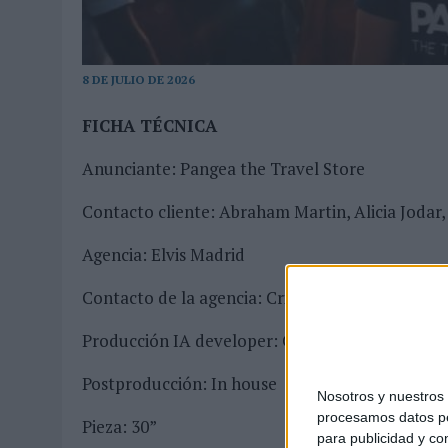
31/07/2026
|
CUANDO EL BUFÓN DEJA DE REÍRSE DEL REY
05/08/2026
|
BEON WORLDWIDE LANZA RAÍZ URBANA PARA TRANSFOR
8 DE JULIO DE 2026
FICHA TÉCNICA
Anunciante: Pangea the Travel Store
Contacto cliente: Abraham Martin, Alicia Jodar,
Agencia: Elvis Madrid
Contacto de la agencia: Cristiano Cavalieri, Jor
Producción IA developer: Cristiano Cavalieri
Postproducción: In house
Nosotros y nuestro
procesamos datos per
Pieza: 30”
para publicidad y co