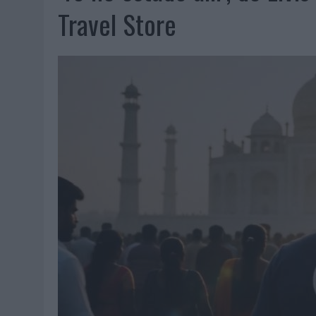
04/08/2026
|
‘LA ÚNICA CERVEZA DEL MUNDO QUE SE DISFRUTA DOS 
Travel Store
04/08/2026
|
‘EL FÚTBOL SIN LAS PERSONAS’, DE DENTSU CREATIVE
04/08/2026
|
CAPAZ, LA CERVEZA QUE CONVIERTE CADA BOTELLA EN
04/08/2026
|
BABARIA Y MAXIBON SON ‘EL MATCH PERFECTO DEL VE
04/08/2026
|
AUDIBLE REIVINDICA EL PODER TRANSFORMADOR DEL A
03/08/2026
|
‘VUELVE EL FÚTBOL. VUELVE A SOÑAR’, DE VML PARA MO
03/08/2026
|
MOVISTAR APELA A LA ILUSIÓN DE LAS AFICIONES PARA
03/08/2026
|
EL REAL BETIS INVITA A LOS AFICIONADOS A DISEÑAR 
03/08/2026
|
KFC CONVIERTE LOS UBER EN UN HOMENAJE AL UNIVERS
03/08/2026
|
BACK MARKET PONE A LA MADRE DE SU FUNDADOR COMO
03/08/2026
|
PRESENTADO EL JURADO DE LOS PREMIOS DE MARKETI
31/07/2026
|
‘FROZEN DUNKIN’ X CALIPPO®’, AUTOPRODUCCIÓN DE 
31/07/2026
|
MAKING SCIENCE AUMENTA UN 12,8% SUS VENTAS EN E
31/07/2026
|
WPP MEDIA SUMA A SU EQUIPO A JUAN ANTONIO ORTIZ