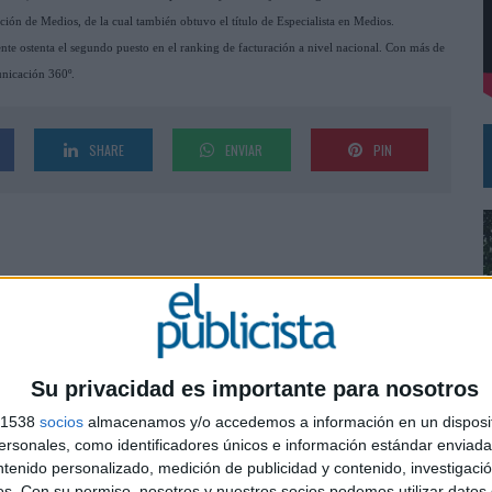
VISTAR
ón de Medios, de la cual también obtuvo el título de Especialista en Medios.
nte ostenta el segundo puesto en el ranking de facturación a nivel nacional. Con más de
RÁ A PRUEBA LA CREATIVIDAD DE LAS MARCAS
unicación 360º.
SHARE
ENVIAR
PIN
Su privacidad es importante para nosotros
s 1538
socios
almacenamos y/o accedemos a información en un disposit
sonales, como identificadores únicos e información estándar enviada 
0
ntenido personalizado, medición de publicidad y contenido, investigaci
os.
Con su permiso, nosotros y nuestros socios podemos utilizar datos 