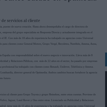
IRECTORA COMERCIAL GLOBAL
BLE INSPIRADA EN CORNETTO, CALIPPO Y SOLERO
de servicios al cliente
MAR EL PATRIMONIO HISTÓRICO EN ACTIVOS CULTURALES Y ECONÓMICOS
ia, puesto de nueva creación. Hasta ahora desempeñaba el cargo de directora de
ix, empresa del grupo especialista en Respuesta Directa y actualmente integrada en el
LA GESTIÓN DE SUS RELACIONES CON LOS MEDIOS
l IE. Con más de 18 años de experiencia ha trabajado en agencias como Universal
ARIO EN SU ÚLTIMA CAMPAÑA INTERNACIONAL
o para clientes como General Motors, Grupo Vergé, Recoletos, Nutribén, Amena, Auna,
N DE MARCA A LARGO PLAZO Y LA MEDICIÓN SON DOS CARAS DE LA MISMA
ia España con responsabilidad sobre el nuevo negocio e innovación. Lleva más de 8
icidad y Relaciones Públicas, con más de 22 años en el sector, ha pasado por empresas
N HOTELS & RESORTS
ia profesional ha trabajado con clientes como Renault, Unilever, Telefónica y Amena.
VECES’, DE INUSUALY PARA CERVEZA CAPAZ
 Lombardía, director general de Optimedia. Ambos cambios buscan fortalecer la agencia
nto futuro.
 PARA ORANGE
 UNA OPORTUNIDAD DE INCLUSIÓN
icios al cliente para Grupo Toyota y grupo Heineken, entre otras cuentas. Proviene de
RANO’
olvo, Jaguar, Land Rover y Ono entre otras. Licenciado en Publicidad y Relaciones
UDIO EN SU NUEVA CAMPAÑA GLOBAL DE MARCA
drid, tiene más de 15 años de experiencia y ha trabajado en agencias como Universal