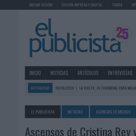
INICIAR SESIÓN
EDICIÓN IMPRESA Y DIGITAL
TIENDA
OF
INICIO
NOTICIAS
ARTÍCULOS
ENTREVISTAS
ACTUALIDAD
06/08/2026
|
‘LA VUELTA’, DE FENOMENAL PARA MÁLA
06/08/2026
|
SIETE DE CADA DIEZ EMPRESAS ESPAÑOLAS NO INTEGRA
06/08/2026
|
EL MERCADO PUBLICITARIO CAE UN 2,6% EN 2025, A
EL PUBLICISTA
NOTICIAS
AGENCIAS DE MEDIOS
06/08/2026
|
LA TELEVISIÓN SIGUE LIDERANDO EL CONSUMO DE MEDI
Ascensos de Cristina Rey 
06/08/2026
|
EL USO DE LA IA GENERATIVA ALCANZA YA AL 62% DE L