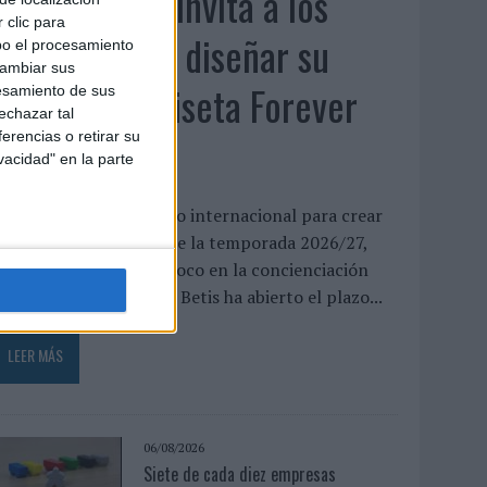
El Real Betis invita a los
 clic para
aficionados a diseñar su
bo el procesamiento
cambiar sus
próxima camiseta Forever
esamiento de sus
echazar tal
Green
erencias o retirar su
vacidad" en la parte
l club abre un concurso internacional para crear
a equipación especial de la temporada 2026/27,
ue volverá a poner el foco en la concienciación
edioambiental El Real Betis ha abierto el plazo...
LEER MÁS
06/08/2026
Siete de cada diez empresas