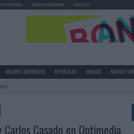
ERTA EDITORIAL
QUIERO SUSCRIBIRME
CONTACTO
MUJERES REFERENTES
REPORTAJES
ENLACES
NEWSLETTE
GA CF
N LA INFANCIA EN SU ESTRATEGIA
UNQUE LOS MEDIOS CONTROLADOS MANTIENEN EL CRECIMIENTO
OS EN VERANO Y SUPERA AL MÓVIL COMO DISPOSITIVO MÁS UTILIZADO
y Carlos Casado en Optimedia
OS ESPAÑOLES