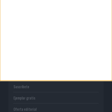
Quienes somos
Publicidad
Normas de uso
Política de privacidad
PUBLICACIONES
Tienda
Suscríbete
Ejemplar gratis
Oferta editorial