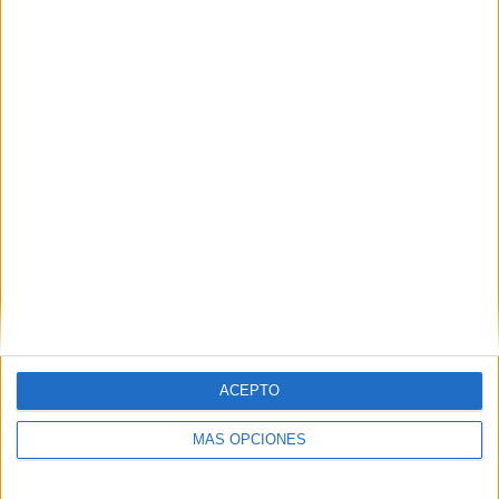
06/08/2026
El uso de la IA generativa
alcanza ya al 62% de los
españoles
ACEPTO
MÁS OPCIONES
La penetración de estas herramientas crece 19,5
puntos en un año, mientras solo el 0,73% de las