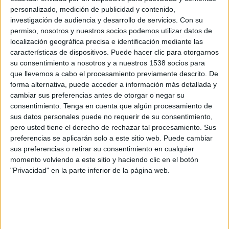
retos de la sociedad.
personalizado, medición de publicidad y contenido,
UM ha desarrollado todo el plan de amplificación de la plataforma, mediante una
investigación de audiencia y desarrollo de servicios.
Con su
campaña multimedia que cuenta con medios digitales y difusión en prensa.
permiso, nosotros y nuestros socios podemos utilizar datos de
localización geográfica precisa e identificación mediante las
Mediante el CreatorSpace se podrán poner en contacto con expertos del sector las
características de dispositivos. Puede hacer clic para otorgarnos
personas que se inscriban para debatir e innovar soluciones para los retos
su consentimiento a nosotros y a nuestros 1538 socios para
económicos, medioambientales y sociales.
que llevemos a cabo el procesamiento previamente descrito. De
Más información
forma alternativa, puede acceder a información más detallada y
cambiar sus preferencias antes de otorgar o negar su
consentimiento.
Tenga en cuenta que algún procesamiento de
IMPRIMIR
sus datos personales puede no requerir de su consentimiento,
pero usted tiene el derecho de rechazar tal procesamiento. Sus
preferencias se aplicarán solo a este sitio web. Puede cambiar
TWEET
sus preferencias o retirar su consentimiento en cualquier
momento volviendo a este sitio y haciendo clic en el botón
SHARE
"Privacidad" en la parte inferior de la página web.
SHARE
ENVIAR