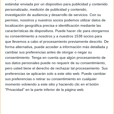
gráficos, ha comenzado a difundirse, para lo que
estándar enviada por un dispositivo para publicidad y contenido
Equmedia XL, seleccionada tras un concurso
personalizado, medición de publicidad y contenido,
público, cuenta con un presupuesto de 644.331
investigación de audiencia y desarrollo de servicios.
Con su
Euros. La campaña consta de dos spots de 35” y
permiso, nosotros y nuestros socios podemos utilizar datos de
20” de duración, cuñas de radio y gráfica,
localización geográfica precisa e identificación mediante las
desarrolladas por la agencia Tapsa.
características de dispositivos. Puede hacer clic para otorgarnos
A través del siguiente enlace pueden conocer en
su consentimiento a nosotros y a nuestros 1538 socios para
profundidad la campaña
que llevemos a cabo el procesamiento previamente descrito. De
forma alternativa, puede acceder a información más detallada y
cambiar sus preferencias antes de otorgar o negar su
http://www.elpublicista.es/reportajes/tapsa-
consentimiento.
Tenga en cuenta que algún procesamiento de
busca-quijotes-para-castilla-mancha
sus datos personales puede no requerir de su consentimiento,
pero usted tiene el derecho de rechazar tal procesamiento. Sus
preferencias se aplicarán solo a este sitio web. Puede cambiar
IMPRIMIR
sus preferencias o retirar su consentimiento en cualquier
momento volviendo a este sitio y haciendo clic en el botón
TWEET
"Privacidad" en la parte inferior de la página web.
SHARE