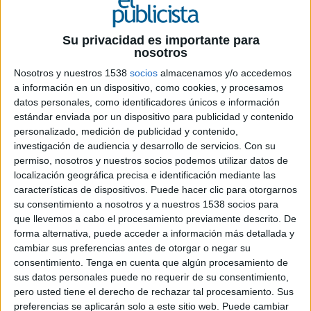
17 DE FEBRERO DE 2016
Su privacidad es importante para
nosotros
La agencia de medios MEC ha anunciado la
Nosotros y nuestros 1538
socios
almacenamos y/o accedemos
incorporación de Francesca Lía como
a información en un dispositivo, como cookies, y procesamos
digital account executive. Su incorporación
datos personales, como identificadores únicos e información
coincide con la promoción de Stuart
estándar enviada por un dispositivo para publicidad y contenido
Bowden y Pele Cortizo Burgess a nivel
personalizado, medición de publicidad y contenido,
internacional.
investigación de audiencia y desarrollo de servicios.
Con su
permiso, nosotros y nuestros socios podemos utilizar datos de
Francesca Lía es al nueva digital account
localización geográfica precisa e identificación mediante las
executive en la oficina de Madrid de la agencia de
características de dispositivos. Puede hacer clic para otorgarnos
medios MEC, de GroupM. Desde esta cargo, que
su consentimiento a nosotros y a nuestros 1538 socios para
desempeñará en la oficina de Madrid, colaborará
que llevemos a cabo el procesamiento previamente descrito. De
en la gestión estratégica de los desarrolos
forma alternativa, puede acceder a información más detallada y
cambiar sus preferencias antes de otorgar o negar su
digitales de la agencia para sus clientes locales e
consentimiento.
Tenga en cuenta que algún procesamiento de
internacionales, en coordinación con los equipos
sus datos personales puede no requerir de su consentimiento,
globales de la empresa.
pero usted tiene el derecho de rechazar tal procesamiento. Sus
preferencias se aplicarán solo a este sitio web. Puede cambiar