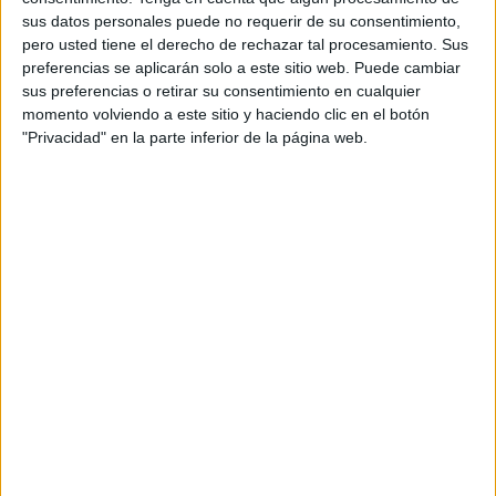
Bulgaria, Alemania, Irlanda, Israel, Italia, Países
sus datos personales puede no requerir de su consentimiento,
Bajos, Polonia, Eslovaquia, España, Suiza y Reino
pero usted tiene el derecho de rechazar tal procesamiento. Sus
Unido. Por su parte, Mindshare, también
preferencias se aplicarán solo a este sitio web. Puede cambiar
integrada en WPP Media, gestionará la actividad
sus preferencias o retirar su consentimiento en cualquier
de medios de la plataforma en Canadá.
momento volviendo a este sitio y haciendo clic en el botón
"Privacidad" en la parte inferior de la página web.
La decisión se enmarca en la evolución de la
estrategia de marketing de Just Eat
Takeaway.com y busca dotar a la compañía de un
modelo operativo capaz de combinar una
dirección estratégica global con la ejecución local
en cada uno de sus mercados. El objetivo es
impulsar el crecimiento del negocio y ofrecer una
experiencia de comunicación más integrada a lo
largo de todo el recorrido del consumidor.
Como parte del acuerdo, la compañía se apoyará
en WPP Open, la plataforma de marketing
impulsada por inteligencia artificial del grupo, así
como en Open Intelligence, con el propósito de