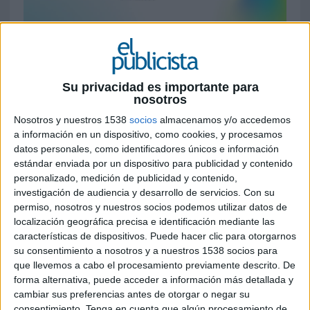
11 DE JUNIO DE 2026
La agencia de WPP Media asumirá la
estrategia, planificación y activación en 13
Su privacidad es importante para
mercados europeos, entre ellos España,
nosotros
mientras que Mindshare gestionará la
Nosotros y nuestros 1538
socios
almacenamos y/o accedemos
actividad en Canadá
a información en un dispositivo, como cookies, y procesamos
datos personales, como identificadores únicos e información
Just Eat Takeaway.com (JET) ha seleccionado a
estándar enviada por un dispositivo para publicidad y contenido
EssenceMediacom como su nueva agencia global
personalizado, medición de publicidad y contenido,
de medios tras concluir un proceso de concurso
investigación de audiencia y desarrollo de servicios.
Con su
en el que participaron diferentes grupos de
permiso, nosotros y nuestros socios podemos utilizar datos de
localización geográfica precisa e identificación mediante las
comunicación.
características de dispositivos. Puede hacer clic para otorgarnos
su consentimiento a nosotros y a nuestros 1538 socios para
Como resultado de esta adjudicación, la agencia
que llevemos a cabo el procesamiento previamente descrito. De
de WPP Media será responsable de la estrategia,
forma alternativa, puede acceder a información más detallada y
planificación y activación de medios de la
cambiar sus preferencias antes de otorgar o negar su
compañía en trece mercados: Austria, Bélgica,
consentimiento.
Tenga en cuenta que algún procesamiento de