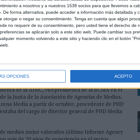
 “La apuesta histórica del grupo en toda el área de
ntimiento a nosotros y a nuestros 1538 socios para que llevemos a ca
l, pero al igual que otras áreas y alineado con el
. De forma alternativa, puede acceder a información más detallada y 
tante de las necesidades de nuestros clientes y
e otorgar o negar su consentimiento.
Tenga en cuenta que algún proc
ién esta área requiere un nuevo planteamiento y
de no requerir de su consentimiento, pero usted tiene el derecho de r
que en las de Marga, una de las voces más
referencias se aplicarán solo a este sitio web. Puede cambiar sus pref
alquier momento volviendo a este sitio y haciendo clic en el botón "Pri
s temas.”.
 web.
L
itario por su experiencia y trayectoria profesional
d
stigación de medios y audiencias. Inició su carrera
a
diferentes agencias de medios como Mindshare y
l
del área de investigación. Ha sido directora de
ÁS OPCIONES
ACEPTO
 años y fue nombrada directora general de la
identa de la AIMC, vicepresidenta de la BCMA en el
 de la Junta de la Asociación de Agencias de Medios.
Arena Media a partir de octubre, procedente de PHD
ntaba del cargo de director general de PHD Media
s de medios mejor valorados (último Informe Agency
on más de 20 años de experiencia en el sector