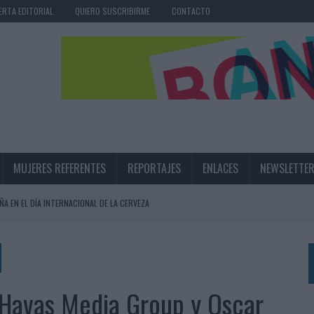
ERTA EDITORIAL
QUIERO SUSCRIBIRME
CONTACTO
MUJERES REFERENTES
REPORTAJES
ENLACES
NEWSLETTE
ÑA EN EL DÍA INTERNACIONAL DE LA CERVEZA
360º CENTRADA EN EL ORIGEN BARCELONÉS
 UNA EXPERIENCIA DE MARCA EN IBIZA
 LAS MARCAS
 Havas Media Group y Oscar
N IA