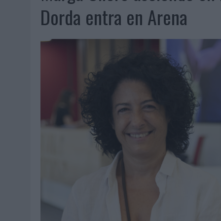
07/08/2026
|
CUANDO SE APAGUE EL SOL, EL ECLIPSE DE 2026 POND
Dorda entra en Arena
06/08/2026
|
‘LA VUELTA’, DE FENOMENAL PARA MÁLAGA CF
06/08/2026
|
SIETE DE CADA DIEZ EMPRESAS ESPAÑOLAS NO INTEGRA
06/08/2026
|
LA TELEVISIÓN SIGUE LIDERANDO EL CONSUMO DE MEDI
06/08/2026
|
EL USO DE LA IA GENERATIVA ALCANZA YA AL 62% DE L
06/08/2026
|
SYSTEM1 NOMBRA A KIMBERLY BASTONI COMO NUEVA D
06/08/2026
|
FRIGO Y UNIQLO LANZAN UNA COLECCIÓN PERSONALIZA
06/08/2026
|
LA IA ESTÁ SUBIENDO EL LISTÓN DE LA CREATIVIDAD
05/08/2026
|
BEON WORLDWIDE LANZA RAÍZ URBANA PARA TRANSFOR
05/08/2026
|
FABRA COMUNICACIÓN INCORPORA A CASONÁ Y ASUME 
05/08/2026
|
LOPESAN HOTELS & RESORTS ACERCA EL PARAÍSO CAN
05/08/2026
|
LUIS ARQUILLOS (BURGO DE ARIAS): “LA CONSTRUCCIÓ
MONEDA”
04/08/2026
|
‘EL PARAÍSO MÁS CERCA’, DE 22GRADOS PARA LOPESA