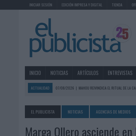
INICIAR SESIÓN
EDICIÓN IMPRESA Y DIGITAL
TIENDA
OF
INICIO
NOTICIAS
ARTÍCULOS
ENTREVISTAS
ACTUALIDAD
07/08/2026
|
MAHOU REIVINDICA EL RITUAL DE LA CA
07/08/2026
|
MG SPIRIT RELANZA SU MARCA CON UNA ESTRATEGIA 
07/08/2026
|
PATRÓN CONVIERTE EL NUEVO SINGLE DE ARÓN PIPER EN
EL PUBLICISTA
NOTICIAS
AGENCIAS DE MEDIOS
07/08/2026
|
EL VERANO PONE A PRUEBA LA ESTRATEGIA DIGITAL DE
Marga Ollero asciende en
07/08/2026
|
VUELING CONVIERTE LOS RECUERDOS EN SOUVENIRS CO