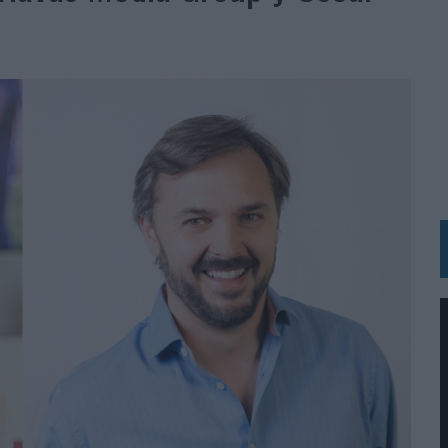
RÁ A PRUEBA LA CREATIVIDAD DE LAS MARCAS
N LA INFANCIA EN SU ESTRATEGIA
OS EN VERANO Y SUPERA AL MÓVIL COMO DISPOSITIVO MÁS UTILIZADO
OS ESPAÑOLES
IRECTORA COMERCIAL GLOBAL
BLE INSPIRADA EN CORNETTO, CALIPPO Y SOLERO
MAR EL PATRIMONIO HISTÓRICO EN ACTIVOS CULTURALES Y ECONÓMICOS
LA GESTIÓN DE SUS RELACIONES CON LOS MEDIOS
ARIO EN SU ÚLTIMA CAMPAÑA INTERNACIONAL
N DE MARCA A LARGO PLAZO Y LA MEDICIÓN SON DOS CARAS DE LA MISMA
N HOTELS & RESORTS