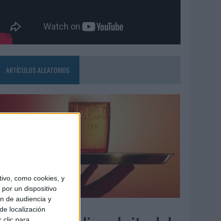
ARTÍCULOS ALEATORIOS
ivo, como cookies, y
por un dispositivo
ón de audiencia y
7/08/2026
de localización
 clic para