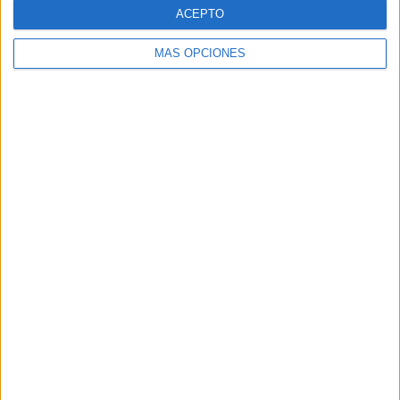
ACEPTO
04/08/2026
‘El fútbol sin las personas’,
MÁS OPCIONES
de Dentsu Creative para
Orange
FICHA TÉCNICA Anunciante: MasOrange Marca:
Orange Contacto cliente: Mariano Casares, Amagoia
Sologestoa, Loli Hernán, María Montaner, Mariola
Carrero, César Goya, Isabel San Gregorio, Zana...
LEER MÁS
06/08/2026