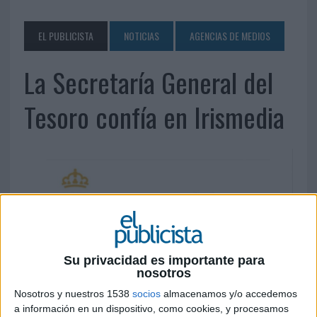
EL PUBLICISTA
NOTICIAS
AGENCIAS DE MEDIOS
La Secretaría General del
Tesoro confía en Irismedia
Su privacidad es importante para
15 DE JUNIO DE 2017
nosotros
Nosotros y nuestros 1538
socios
almacenamos y/o accedemos
La agencia de medios Irismedia será la encargada
a información en un dispositivo, como cookies, y procesamos
de elaborar las estrategias de medios,