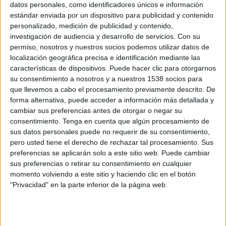
datos personales, como identificadores únicos e información
seleccionando el mix de medios que permita
estándar enviada por un dispositivo para publicidad y contenido
alcanzar la mayor cobertura, en las campañas
personalizado, medición de publicidad y contenido,
publicitarias que realice el Tesoro en los
investigación de audiencia y desarrollo de servicios.
Con su
mercados internacionales. Así mismo, llevará a
permiso, nosotros y nuestros socios podemos utilizar datos de
cabo la contratación de los espacios en medios -
localización geográfica precisa e identificación mediante las
gráfica, exterior y digital- en los mercados de
características de dispositivos. Puede hacer clic para otorgarnos
EEUU, Japón y Reino Unido.
su consentimiento a nosotros y a nuestros 1538 socios para
que llevemos a cabo el procesamiento previamente descrito. De
El plazo de ejecución del contrato será de 18
forma alternativa, puede acceder a información más detallada y
meses desde la firma de este y su valor asciende a
cambiar sus preferencias antes de otorgar o negar su
consentimiento.
Tenga en cuenta que algún procesamiento de
3,3 millones de euros.
sus datos personales puede no requerir de su consentimiento,
pero usted tiene el derecho de rechazar tal procesamiento. Sus
La Secretaría General del Tesoro y Política
preferencias se aplicarán solo a este sitio web. Puede cambiar
Financiera comenzará a trabajar con Irismedia
sus preferencias o retirar su consentimiento en cualquier
después de la celebración del concurso público en
momento volviendo a este sitio y haciendo clic en el botón
el que participaron varias agencias de medios,
"Privacidad" en la parte inferior de la página web.
como Arenamedia, Havas Media, Initiative,
Maxus, MediaDiamond y Carat.