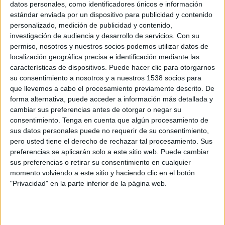
datos personales, como identificadores únicos e información
que se ofrecen unas pautas básicas acerca de cómo analizar el mercado o solicitar
estándar enviada por un dispositivo para publicidad y contenido
una presentación de credenciales. El documento, que sigue los acuerdos suscritos
personalizado, medición de publicidad y contenido,
a nivel nacional entre agencias y anunciantes y busca sentar las bases para las
investigación de audiencia y desarrollo de servicios.
Con su
relaciones de los actores publicitarios de la Comunitat Valenciana, rechaza el uso
permiso, nosotros y nuestros socios podemos utilizar datos de
de concurso no remunerados puesto que en su opinión distraen a las agencias de
localización geográfica precisa e identificación mediante las
su trabajo con sus clientes habituales, que son los que acaban pagando los costes
características de dispositivos. Puede hacer clic para otorgarnos
su consentimiento a nosotros y a nuestros 1538 socios para
de los concursos de otros anunciantes. De todas formas, como esta práctica está
que llevemos a cabo el procesamiento previamente descrito. De
muy extendida en España, la AAPCV propone en su guía 8 puntos a tener en
forma alternativa, puede acceder a información más detallada y
cuenta para que la elección sea la adecuada: señala que hay que convocar entre 2
cambiar sus preferencias antes de otorgar o negar su
y 4 agencias, informar a las participantes, entregar un briefing, remunerarlo,
consentimiento.
Tenga en cuenta que algún procesamiento de
establecer un plazo para presentar las propuestas, asignar tiempo para las
sus datos personales puede no requerir de su consentimiento,
presentaciones, establecer el plazo para la toma de decisión lo más corto posible y
pero usted tiene el derecho de rechazar tal procesamiento. Sus
firmar un contrato.
El documento se completa con un
modelo de briefing
y de
preferencias se aplicarán solo a este sitio web. Puede cambiar
sus preferencias o retirar su consentimiento en cualquier
contrato-tip
o
que sirva de guía para las empresas anunciantes y las agencias.
momento volviendo a este sitio y haciendo clic en el botón
Toda la información está disponible en la web de la Asociación en un apartado
"Privacidad" en la parte inferior de la página web.
específico dedicado a los anunciantes en el que, entre otros documentos, pueden
descargarse el documento de recomendaciones.