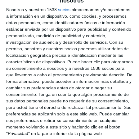
nosotros
Nosotros y nuestros 1538
socios
almacenamos y/o accedemos
La filial española de la red de agencias del
a información en un dispositivo, como cookies, y procesamos
grupo Omnicom se encargará de toda la
datos personales, como identificadores únicos e información
creatividad de la marca
estándar enviada por un dispositivo para publicidad y contenido
personalizado, medición de publicidad y contenido,
Aldi Nord España, empresa propietaria de los
investigación de audiencia y desarrollo de servicios.
Con su
supermercados Aldi, ha elegido a DDB España
permiso, nosotros y nuestros socios podemos utilizar datos de
para que se encargue de la cuenta creativa de la
localización geográfica precisa e identificación mediante las
marca en España a partir de ahora, labor que
características de dispositivos. Puede hacer clic para otorgarnos
estos últimos años ha desempeñado McCann
su consentimiento a nosotros y a nuestros 1538 socios para
Spain (IPG Group) desde su oficina de Barcelona.
que llevemos a cabo el procesamiento previamente descrito. De
La elección se ha llevado a cabo tras desarrollar
forma alternativa, puede acceder a información más detallada y
un concurso con varias agencias de Barcelona.
cambiar sus preferencias antes de otorgar o negar su
consentimiento.
Tenga en cuenta que algún procesamiento de
sus datos personales puede no requerir de su consentimiento,
En esta nueva etapa DDB Spain será la
pero usted tiene el derecho de rechazar tal procesamiento. Sus
responsable de desarrollar la comunicación de la
preferencias se aplicarán solo a este sitio web. Puede cambiar
marca en todos sus puntos de contacto. La
sus preferencias o retirar su consentimiento en cualquier
agencia contará con un equipo integrado que se
momento volviendo a este sitio y haciendo clic en el botón
ocupará de la generación de campañas y
"Privacidad" en la parte inferior de la página web.
contenidos online y offline, redes sociales, web,