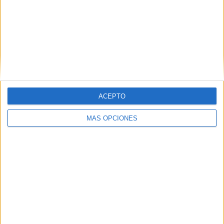
ARTÍCULOS ALEATORIOS
ACEPTO
MÁS OPCIONES
04/08/2026
‘El fútbol sin las personas’,