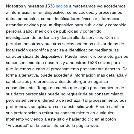
4 DE OCTUBRE DE 2019
Nosotros y nuestros 1538
socios
almacenamos y/o accedemos
a información en un dispositivo, como cookies, y procesamos
Como head of data, puesto desde el que se
datos personales, como identificadores únicos e información
encargará de gestionar la unidad de data y
estándar enviada por un dispositivo para publicidad y contenido
martech de la compañía
personalizado, medición de publicidad y contenido,
investigación de audiencia y desarrollo de servicios.
Con su
Anteriormente había ocupado los cargos de
permiso, nosotros y nuestros socios podemos utilizar datos de
product owner en Adgoclick y el cargo de
localización geográfica precisa e identificación mediante las
director de operaciones de la filial española de
características de dispositivos. Puede hacer clic para otorgarnos
Eulerian Technologies. Durante los once años
su consentimiento a nosotros y a nuestros 1538 socios para
anteriores, Alex Masip trabajó como consultor
que llevemos a cabo el procesamiento previamente descrito. De
forma alternativa, puede acceder a información más detallada y
independiente, en las que pudo colaborar con
cambiar sus preferencias antes de otorgar o negar su
distintas empresas como Microsoft, Electronic
consentimiento.
Tenga en cuenta que algún procesamiento de
Arts, Grupo Intercom, MyAlert o Promofarma,
sus datos personales puede no requerir de su consentimiento,
en distintas áreas como SEM, data marketing,
pero usted tiene el derecho de rechazar tal procesamiento. Sus
traffic management, analítica web o
preferencias se aplicarán solo a este sitio web. Puede cambiar
implementación de soluciones tecnológicas de
sus preferencias o retirar su consentimiento en cualquier
marketing, entre otras.
momento volviendo a este sitio y haciendo clic en el botón
"Privacidad" en la parte inferior de la página web.
El nuevo head of data de la agencia está