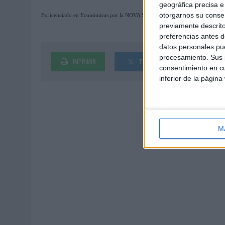
geográfica precisa e 
otorgarnos su conse
Es licenciado en Económicas por la NOVA School of Business and Economics
previamente descrito
preferencias antes d
datos personales pue
procesamiento. Sus p
IMPRIMIR
TWEET
SHARE
consentimiento en cu
inferior de la página
M