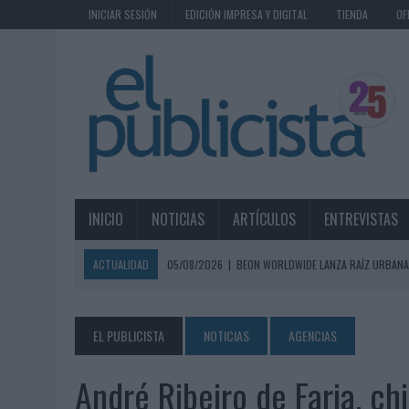
INICIAR SESIÓN
EDICIÓN IMPRESA Y DIGITAL
TIENDA
OF
INICIO
NOTICIAS
ARTÍCULOS
ENTREVISTAS
ACTUALIDAD
05/08/2026
|
BEON WORLDWIDE LANZA RAÍZ URBANA
ECONÓMICOS
05/08/2026
|
FABRA COMUNICACIÓN INCORPORA A CASONÁ Y ASUME 
EL PUBLICISTA
NOTICIAS
AGENCIAS
05/08/2026
|
LOPESAN HOTELS & RESORTS ACERCA EL PARAÍSO CAN
André Ribeiro de Faria, ch
05/08/2026
|
LUIS ARQUILLOS (BURGO DE ARIAS): “LA CONSTRUCCIÓ