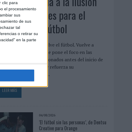
Movistar apela a la ilusión
 clic para
bo el procesamiento
de las aficiones para el
cambiar sus
esamiento de sus
regreso del fútbol
echazar tal
erencias o retirar su
vacidad" en la parte
a compañía lanza ‘Vuelve el fútbol. Vuelve a
oñar’, una campaña que pone el foco en las
xpectativas de los aficionados antes del inicio de
a temporada 2026/27 y refuerza su
osicionamiento como...
LEER MÁS
04/08/2026
‘El fútbol sin las personas’, de Dentsu
Creative para Orange