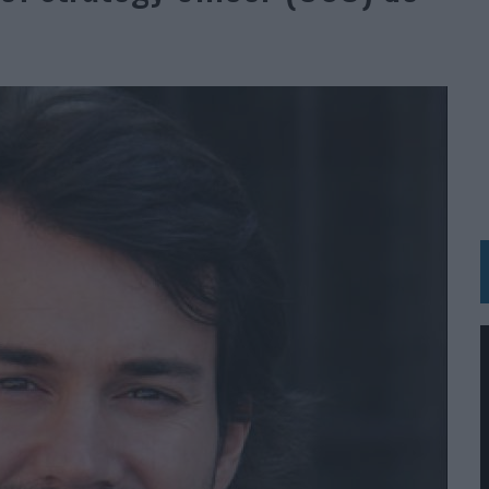
N HOTELS & RESORTS
VECES’, DE INUSUALY PARA CERVEZA CAPAZ
 PARA ORANGE
 UNA OPORTUNIDAD DE INCLUSIÓN
RANO’
UDIO EN SU NUEVA CAMPAÑA GLOBAL DE MARCA
VISTAR
 EL REGRESO DEL FÚTBOL
SU PRÓXIMA CAMISETA FOREVER GREEN
O DE 'LOS SIMPSON'
 AVAL DE SU CALIDAD
NG Y COMUNICACIÓN EN EL SECTOR ASEGURADOR 2026
DUNKIN’