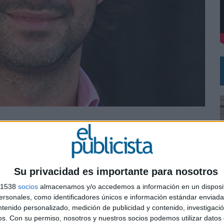
L PRIMER SEMESTRE HASTA LOS 196 MILLONES DE EUROS
 COMO MEDIA MANAGEMENT & DELIVERY PRESIDENT
ficer (CSO) del Grupo. En esta responsabilidad André liderará el pensamiento
os equipos creativos y de cuentas. Trabajará principalmente para McCann y
Su privacidad es importante para nosotros
te el número de proyectos en los que trabajan de forma integrada.
s 1538
socios
almacenamos y/o accedemos a información en un disposit
al strategy director para Absolut Vodka. Anteriormente fue strategy director en Grey Sao
sonales, como identificadores únicos e información estándar enviada 
ngo/Possible, también en Sao Paulo, donde trabajó para Coca-Cola, P&G y HBO.
ntenido personalizado, medición de publicidad y contenido, investigaci
0
os.
Con su permiso, nosotros y nuestros socios podemos utilizar datos 
tegy director de Portugal Telecom en Sao Paulo.