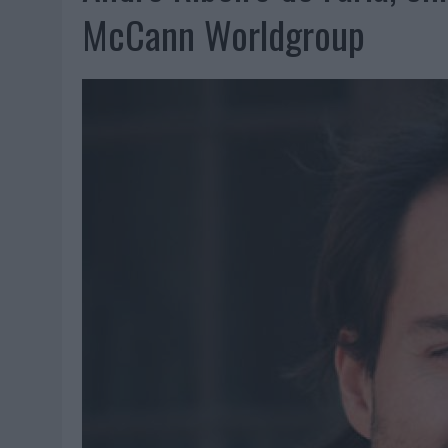
MONEDA”
McCann Worldgroup
04/08/2026
|
‘EL PARAÍSO MÁS CERCA’, DE 22GRADOS PARA LOPESA
04/08/2026
|
‘LA ÚNICA CERVEZA DEL MUNDO QUE SE DISFRUTA DOS 
04/08/2026
|
‘EL FÚTBOL SIN LAS PERSONAS’, DE DENTSU CREATIVE
04/08/2026
|
CAPAZ, LA CERVEZA QUE CONVIERTE CADA BOTELLA EN
04/08/2026
|
BABARIA Y MAXIBON SON ‘EL MATCH PERFECTO DEL VE
04/08/2026
|
AUDIBLE REIVINDICA EL PODER TRANSFORMADOR DEL A
03/08/2026
|
‘VUELVE EL FÚTBOL. VUELVE A SOÑAR’, DE VML PARA MO
03/08/2026
|
MOVISTAR APELA A LA ILUSIÓN DE LAS AFICIONES PARA
03/08/2026
|
EL REAL BETIS INVITA A LOS AFICIONADOS A DISEÑAR 
03/08/2026
|
KFC CONVIERTE LOS UBER EN UN HOMENAJE AL UNIVERS
03/08/2026
|
BACK MARKET PONE A LA MADRE DE SU FUNDADOR COMO
03/08/2026
|
PRESENTADO EL JURADO DE LOS PREMIOS DE MARKETI
31/07/2026
|
‘FROZEN DUNKIN’ X CALIPPO®’, AUTOPRODUCCIÓN DE 