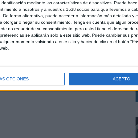
identificación mediante las características de dispositivos. Puede hacer
ntimiento a nosotros y a nuestros 1538 socios para que llevemos a ca
 de Lisboa y MBA por el INSEAD.
. De forma alternativa, puede acceder a información más detallada y 
e otorgar o negar su consentimiento.
Tenga en cuenta que algún proc
de no requerir de su consentimiento, pero usted tiene el derecho de r
referencias se aplicarán solo a este sitio web. Puede cambiar sus pref
SHARE
ENVIAR
PIN
alquier momento volviendo a este sitio y haciendo clic en el botón "Pri
L
 web.
s
e
l
p
ÁS OPCIONES
ACEPTO