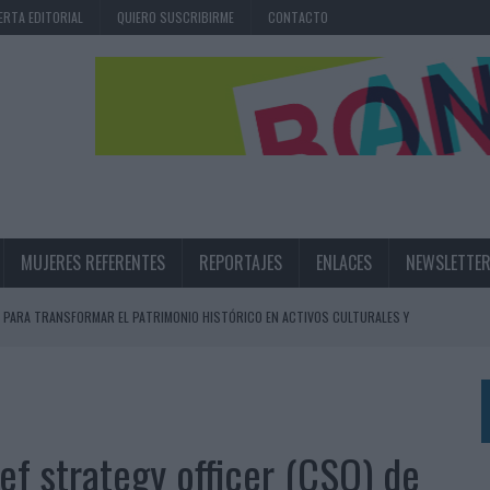
ERTA EDITORIAL
QUIERO SUSCRIBIRME
CONTACTO
MUJERES REFERENTES
REPORTAJES
ENLACES
NEWSLETTE
 PARA TRANSFORMAR EL PATRIMONIO HISTÓRICO EN ACTIVOS CULTURALES Y
LA GESTIÓN DE SUS RELACIONES CON LOS MEDIOS
ARIO EN SU ÚLTIMA CAMPAÑA INTERNACIONAL
ief strategy officer (CSO) de
N DE MARCA A LARGO PLAZO Y LA MEDICIÓN SON DOS CARAS DE LA MISMA