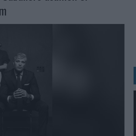
 LAS MARCAS
om
N IA
RÁ A PRUEBA LA CREATIVIDAD DE LAS MARCAS
N LA INFANCIA EN SU ESTRATEGIA
OS EN VERANO Y SUPERA AL MÓVIL COMO DISPOSITIVO MÁS UTILIZADO
OS ESPAÑOLES
IRECTORA COMERCIAL GLOBAL
BLE INSPIRADA EN CORNETTO, CALIPPO Y SOLERO
MAR EL PATRIMONIO HISTÓRICO EN ACTIVOS CULTURALES Y ECONÓMICOS
LA GESTIÓN DE SUS RELACIONES CON LOS MEDIOS
ARIO EN SU ÚLTIMA CAMPAÑA INTERNACIONAL
N DE MARCA A LARGO PLAZO Y LA MEDICIÓN SON DOS CARAS DE LA MISMA