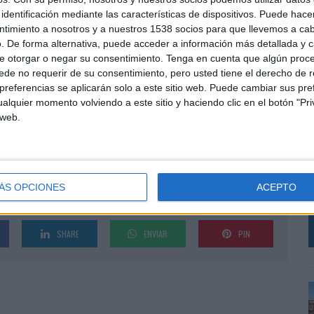
rten una misma manera de entender la
identificación mediante las características de dispositivos. Puede hacer
a generar valor real para las marcas. Una visión que
ntimiento a nosotros y a nuestros 1538 socios para que llevemos a ca
periencias y negocio para responder a un mercado en
. De forma alternativa, puede acceder a información más detallada y 
e otorgar o negar su consentimiento.
Tenga en cuenta que algún proc
de no requerir de su consentimiento, pero usted tiene el derecho de r
sistema de SpainMedia, un entorno único donde
referencias se aplicarán solo a este sitio web. Puede cambiar sus pref
alquier momento volviendo a este sitio y haciendo clic en el botón "Pri
formas de contenido y proyectos de comunicación
 web.
dades más influyentes del mercado. Un contexto que
ada 360º y ofrecer soluciones adaptadas a los
P
E
d
ÁS OPCIONES
ACEPTO
t
SHARE
ENVIAR
PIN