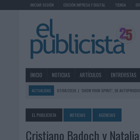
INICIAR SESIÓN
EDICIÓN IMPRESA Y DIGITAL
TIENDA
OF
INICIO
NOTICIAS
ARTÍCULOS
ENTREVISTAS
ACTUALIDAD
07/08/2026
|
‘SHOW YOUR SPIRIT’, DE AUTOPRODUC
07/08/2026
|
EL MÁLAGA CF CULMINA SU TRILOGÍA DE MARCA CON U
07/08/2026
|
MAHOU REIVINDICA EL RITUAL DE LA CAÑA EN EL DÍA IN
EL PUBLICISTA
NOTICIAS
AGENCIAS
07/08/2026
|
MG SPIRIT RELANZA SU MARCA CON UNA ESTRATEGIA 
Cristiano Badoch y Natali
07/08/2026
|
PATRÓN CONVIERTE EL NUEVO SINGLE DE ARÓN PIPER EN