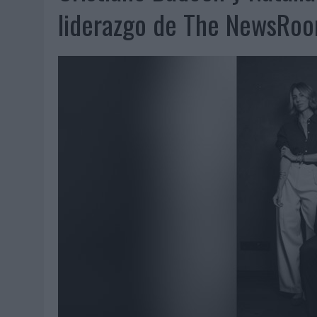
07/08/2026
|
EL VERANO PONE A PRUEBA LA ESTRATEGIA DIGITAL DE
liderazgo de The NewsRo
07/08/2026
|
VUELING CONVIERTE LOS RECUERDOS EN SOUVENIRS CO
07/08/2026
|
CUANDO SE APAGUE EL SOL, EL ECLIPSE DE 2026 POND
06/08/2026
|
‘LA VUELTA’, DE FENOMENAL PARA MÁLAGA CF
06/08/2026
|
SIETE DE CADA DIEZ EMPRESAS ESPAÑOLAS NO INTEGRA
06/08/2026
|
LA TELEVISIÓN SIGUE LIDERANDO EL CONSUMO DE MEDI
06/08/2026
|
EL USO DE LA IA GENERATIVA ALCANZA YA AL 62% DE L
06/08/2026
|
SYSTEM1 NOMBRA A KIMBERLY BASTONI COMO NUEVA D
06/08/2026
|
FRIGO Y UNIQLO LANZAN UNA COLECCIÓN PERSONALIZA
06/08/2026
|
LA IA ESTÁ SUBIENDO EL LISTÓN DE LA CREATIVIDAD
05/08/2026
|
BEON WORLDWIDE LANZA RAÍZ URBANA PARA TRANSFOR
05/08/2026
|
FABRA COMUNICACIÓN INCORPORA A CASONÁ Y ASUME 
05/08/2026
|
LOPESAN HOTELS & RESORTS ACERCA EL PARAÍSO CAN
05/08/2026
|
LUIS ARQUILLOS (BURGO DE ARIAS): “LA CONSTRUCCIÓ