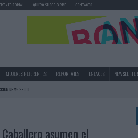
ERTA EDITORIAL
QUIERO SUSCRIBIRME
CONTACTO
MUJERES REFERENTES
REPORTAJES
ENLACES
NEWSLETTE
CIÓN DE MG SPIRIT
NA CAMPAÑA QUE CELEBRA SU REGRESO A PRIMERA DIVISIÓN
TERNACIONAL DE LA CERVEZA
360º CENTRADA EN EL ORIGEN BARCELONÉS
a Caballero asumen el
 UNA EXPERIENCIA DE MARCA EN IBIZA