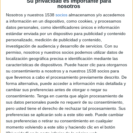
Su privacidad es importante para
nosotros
Nosotros y nuestros 1538
socios
almacenamos y/o accedemos
a información en un dispositivo, como cookies, y procesamos
datos personales, como identificadores únicos e información
2 DE AGOSTO DE 2021
estándar enviada por un dispositivo para publicidad y contenido
personalizado, medición de publicidad y contenido,
La publicitaria de Bilbao,
conocida por sus
investigación de audiencia y desarrollo de servicios.
Con su
campañas
en favor de conseguir días de
permiso, nosotros y nuestros socios podemos utilizar datos de
localización geográfica precisa e identificación mediante las
vacaciones, cambia de agencia tras 20 años
características de dispositivos. Puede hacer clic para otorgarnos
su consentimiento a nosotros y a nuestros 1538 socios para
Si te suena, igual es porque la has visto haciendo
que llevemos a cabo el procesamiento previamente descrito. De
una pintada gigante en el tejado de una oficina. O
forma alternativa, puede acceder a información más detallada y
nadando en bikini por la ría de Bilbao. O en los
cambiar sus preferencias antes de otorgar o negar su
informativos de Tele 5. O pidiendo ayuda a Risto
consentimiento.
Tenga en cuenta que algún procesamiento de
Mejide, o subida a un escenario con Toni Segarra.
sus datos personales puede no requerir de su consentimiento,
pero usted tiene el derecho de rechazar tal procesamiento. Sus
Son algunas de las ideas que
preferencias se aplicarán solo a este sitio web. Puede cambiar
Cristina Guezuraga ha llevado a cabo para
sus preferencias o retirar su consentimiento en cualquier
sus famosas campañas de vacaciones,
momento volviendo a este sitio y haciendo clic en el botón