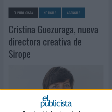
EL PUBLICISTA
NOTICIAS
AGENCIAS
Cristina Guezuraga, nueva
directora creativa de
Sirope