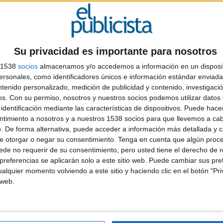
l segmento premium más vendidos a nivel mundial,
a versión limitada e irrepetible para conmemorarlo,
la bodega. La campaña que respaldaba esta novedad
jinete y su caballo en la etiqueta, junto al lema
Su privacidad es importante para nosotros
 inspira en el paso del tiempo necesario para elaborar
s 1538
socios
almacenamos y/o accedemos a información en un disposit
 elegancia del caballo, que simboliza el carácter de la
sonales, como identificadores únicos e información estándar enviada 
 señalan desde Daf. La campaña también cuenta con
ntenido personalizado, medición de publicidad y contenido, investigaci
cortos para redes sociales y una activación de marca
E
os.
Con su permiso, nosotros y nuestros socios podemos utilizar datos 
 Alemania, "con el objetivo de mantener a sus
identificación mediante las características de dispositivos. Puede hacer
l
iempo".
ntimiento a nosotros y a nuestros 1538 socios para que llevemos a ca
q
. De forma alternativa, puede acceder a información más detallada y 
m
esarrolló en conmemoración a los 150 años de
e otorgar o negar su consentimiento.
Tenga en cuenta que algún proc
 la costa mediterránea. Con una nueva etiqueta en su
de no requerir de su consentimiento, pero usted tiene el derecho de r
r a pensar en la marca como algo que destila
referencias se aplicarán solo a este sitio web. Puede cambiar sus pref
e suena al rascar la botella, los alambiques de la
alquier momento volviendo a este sitio y haciendo clic en el botón "Pri
 web.
 cine construido en la misma fábrica donde se destila
 todos los que hemos tenido una botella de Anís del
ándonos bellos e inolvidables recuerdos en “La
 responsable. Para celebrar los 150 años, además del