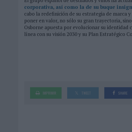
El grupo español de destilados y vinos ha actua
corporativa, así como la de su buque insig
cabo la redefinición de su estrategia de marca y 
poner en valor, no sólo su gran trayectoria, sin
Osborne apuesta por evolucionar su identidad c
línea con su visión 2030 y su Plan Estratégico C
IMPRIMIR
TWEET
SHARE