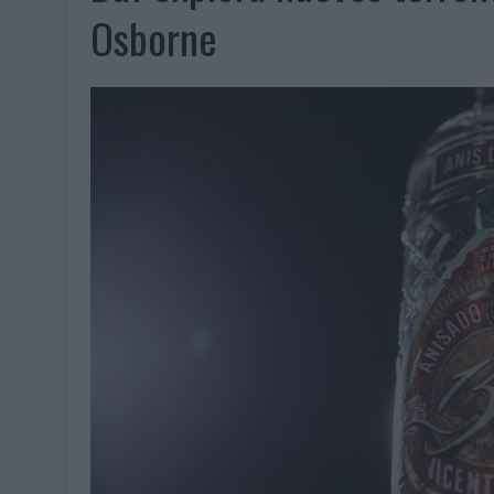
06/08/2026
|
FRIGO Y UNIQLO LANZAN UNA COLECCIÓN PERSONALIZA
Osborne
06/08/2026
|
LA IA ESTÁ SUBIENDO EL LISTÓN DE LA CREATIVIDAD
05/08/2026
|
BEON WORLDWIDE LANZA RAÍZ URBANA PARA TRANSFOR
05/08/2026
|
FABRA COMUNICACIÓN INCORPORA A CASONÁ Y ASUME 
05/08/2026
|
LOPESAN HOTELS & RESORTS ACERCA EL PARAÍSO CAN
05/08/2026
|
LUIS ARQUILLOS (BURGO DE ARIAS): “LA CONSTRUCCIÓ
MONEDA”
04/08/2026
|
‘EL PARAÍSO MÁS CERCA’, DE 22GRADOS PARA LOPESA
04/08/2026
|
‘LA ÚNICA CERVEZA DEL MUNDO QUE SE DISFRUTA DOS 
04/08/2026
|
‘EL FÚTBOL SIN LAS PERSONAS’, DE DENTSU CREATIVE
04/08/2026
|
CAPAZ, LA CERVEZA QUE CONVIERTE CADA BOTELLA EN
04/08/2026
|
BABARIA Y MAXIBON SON ‘EL MATCH PERFECTO DEL VE
04/08/2026
|
AUDIBLE REIVINDICA EL PODER TRANSFORMADOR DEL A
03/08/2026
|
‘VUELVE EL FÚTBOL. VUELVE A SOÑAR’, DE VML PARA MO