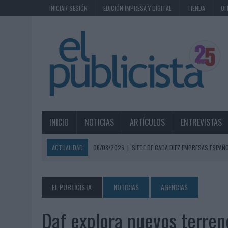
INICIAR SESIÓN
EDICIÓN IMPRESA Y DIGITAL
TIENDA
OF
INICIO
NOTICIAS
ARTÍCULOS
ENTREVISTAS
ACTUALIDAD
06/08/2026
|
SIETE DE CADA DIEZ EMPRESAS ESPAÑ
06/08/2026
|
EL MERCADO PUBLICITARIO CAE UN 2,6% EN 2025, A
06/08/2026
|
LA TELEVISIÓN SIGUE LIDERANDO EL CONSUMO DE MEDI
EL PUBLICISTA
NOTICIAS
AGENCIAS
06/08/2026
|
EL USO DE LA IA GENERATIVA ALCANZA YA AL 62% DE L
Daf explora nuevos terren
06/08/2026
|
SYSTEM1 NOMBRA A KIMBERLY BASTONI COMO NUEVA D