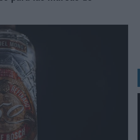
BLE INSPIRADA EN CORNETTO, CALIPPO Y SOLERO
MAR EL PATRIMONIO HISTÓRICO EN ACTIVOS CULTURALES Y ECONÓMICOS
LA GESTIÓN DE SUS RELACIONES CON LOS MEDIOS
ARIO EN SU ÚLTIMA CAMPAÑA INTERNACIONAL
N DE MARCA A LARGO PLAZO Y LA MEDICIÓN SON DOS CARAS DE LA MISMA
N HOTELS & RESORTS
VECES’, DE INUSUALY PARA CERVEZA CAPAZ
 PARA ORANGE
 UNA OPORTUNIDAD DE INCLUSIÓN
RANO’
UDIO EN SU NUEVA CAMPAÑA GLOBAL DE MARCA
VISTAR