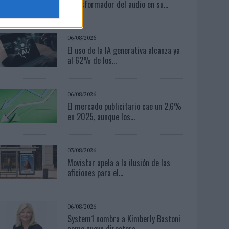
transformador del audio en su...
06/08/2026
El uso de la IA generativa alcanza ya
al 62% de los...
06/08/2026
El mercado publicitario cae un 2,6%
en 2025, aunque los...
03/08/2026
Movistar apela a la ilusión de las
aficiones para el...
06/08/2026
System1 nombra a Kimberly Bastoni
como nueva directora...