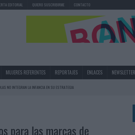
ERTA EDITORIAL
QUIERO SUSCRIBIRME
CONTACTO
MUJERES REFERENTES
REPORTAJES
ENLACES
NEWSLETTE
OLAS NO INTEGRAN LA INFANCIA EN SU ESTRATEGIA
UNQUE LOS MEDIOS CONTROLADOS MANTIENEN EL CRECIMIENTO
OS EN VERANO Y SUPERA AL MÓVIL COMO DISPOSITIVO MÁS UTILIZADO
OS ESPAÑOLES
os para las marcas de
IRECTORA COMERCIAL GLOBAL