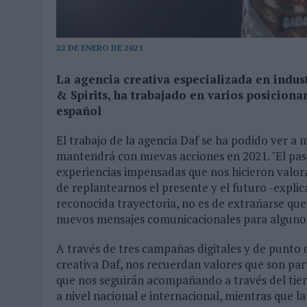
03/08/2026
|
MOVISTAR APELA A LA ILUSIÓN DE LAS AFICIONES PARA
06/08/2026
|
‘LA VUELTA’, DE FENOMENAL PARA MÁLAGA CF
22 DE ENERO DE 2021
La agencia creativa especializada en indus
& Spirits, ha trabajado en varios posicio
español
El trabajo de la agencia Daf se ha podido ver a 
mantendrá con nuevas acciones en 2021. "El pas
experiencias impensadas que nos hicieron valor
de replantearnos el presente y el futuro -explic
reconocida trayectoria, no es de extrañarse 
nuevos mensajes comunicacionales para alguno
A través de tres campañas digitales y de punto 
creativa Daf, nos recuerdan valores que son part
que nos seguirán acompañando a través del tie
a nivel nacional e internacional, mientras que l