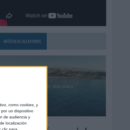
ARTÍCULOS ALEATORIOS
ivo, como cookies, y
por un dispositivo
ón de audiencia y
4/08/2026
de localización
 clic para