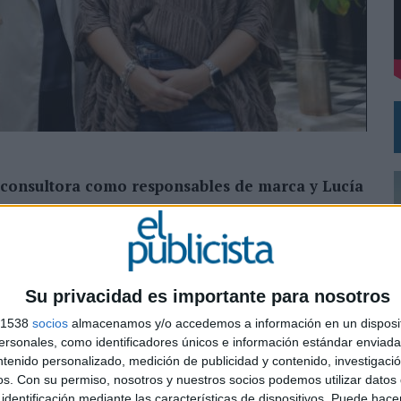
VECES’, DE INUSUALY PARA CERVEZA CAPAZ
NA CAMPAÑA QUE CELEBRA SU REGRESO A PRIMERA DIVISIÓN
a consultora como responsables de marca y Lucía
incorporación de Eva Sastre, graduada en Publicidad
os últimos 7 años en el departamento de cuentas de la
trade marketing y liderando proyectos para marcas
Su privacidad es importante para nosotros
en. Anteriormente, fue ejecutiva de cuentas en
s 1538
socios
almacenamos y/o accedemos a información en un disposit
sonales, como identificadores únicos e información estándar enviada 
ntenido personalizado, medición de publicidad y contenido, investigaci
ciados ha desarrollado su trayectoria en el área de
0
os.
Con su permiso, nosotros y nuestros socios podemos utilizar datos 
royectos para clientes como Asisa, Iberdrola, OUIGO,
identificación mediante las características de dispositivos. Puede hacer