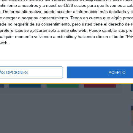
erson Cancer Center y Secretariado Gitano, entre
ntimiento a nosotros y a nuestros 1538 socios para que llevemos a ca
trabajó en VML The Cocktail y Havas Creative.
. De forma alternativa, puede acceder a información más detallada y 
e otorgar o negar su consentimiento.
Tenga en cuenta que algún proc
agencias y compañías como Ogilvy, Bankinter e IAG7
de no requerir de su consentimiento, pero usted tiene el derecho de r
al y Publicidad. Además, ha complementado su
referencias se aplicarán solo a este sitio web. Puede cambiar sus pref
o en Ejecutivo de Cuentas de The Atomic Garden.
alquier momento volviendo a este sitio y haciendo clic en el botón "Pri
 web.
ía Reino
R
T
P
ÁS OPCIONES
ACEPTO
SHARE
ENVIAR
PIN