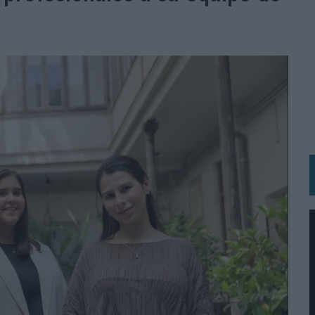
RÁ A PRUEBA LA CREATIVIDAD DE LAS MARCAS
N LA INFANCIA EN SU ESTRATEGIA
OS EN VERANO Y SUPERA AL MÓVIL COMO DISPOSITIVO MÁS UTILIZADO
OS ESPAÑOLES
IRECTORA COMERCIAL GLOBAL
BLE INSPIRADA EN CORNETTO, CALIPPO Y SOLERO
MAR EL PATRIMONIO HISTÓRICO EN ACTIVOS CULTURALES Y ECONÓMICOS
LA GESTIÓN DE SUS RELACIONES CON LOS MEDIOS
ARIO EN SU ÚLTIMA CAMPAÑA INTERNACIONAL
N DE MARCA A LARGO PLAZO Y LA MEDICIÓN SON DOS CARAS DE LA MISMA
N HOTELS & RESORTS