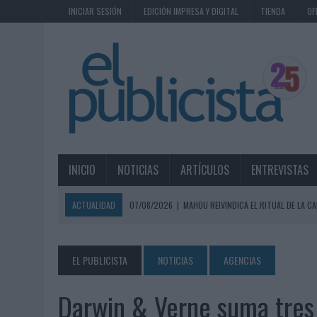
INICIAR SESIÓN
EDICIÓN IMPRESA Y DIGITAL
TIENDA
OF
INICIO
NOTICIAS
ARTÍCULOS
ENTREVISTAS
ACTUALIDAD
07/08/2026
|
MAHOU REIVINDICA EL RITUAL DE LA CA
07/08/2026
|
MG SPIRIT RELANZA SU MARCA CON UNA ESTRATEGIA 
07/08/2026
|
PATRÓN CONVIERTE EL NUEVO SINGLE DE ARÓN PIPER EN
EL PUBLICISTA
NOTICIAS
AGENCIAS
07/08/2026
|
EL VERANO PONE A PRUEBA LA ESTRATEGIA DIGITAL DE
Darwin & Verne suma tres 
07/08/2026
|
VUELING CONVIERTE LOS RECUERDOS EN SOUVENIRS CO