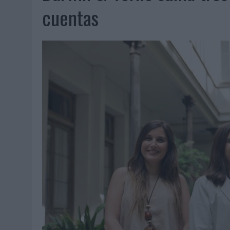
07/08/2026
|
CUANDO SE APAGUE EL SOL, EL ECLIPSE DE 2026 POND
cuentas
06/08/2026
|
‘LA VUELTA’, DE FENOMENAL PARA MÁLAGA CF
06/08/2026
|
SIETE DE CADA DIEZ EMPRESAS ESPAÑOLAS NO INTEGRA
06/08/2026
|
LA TELEVISIÓN SIGUE LIDERANDO EL CONSUMO DE MEDI
06/08/2026
|
EL USO DE LA IA GENERATIVA ALCANZA YA AL 62% DE L
06/08/2026
|
SYSTEM1 NOMBRA A KIMBERLY BASTONI COMO NUEVA D
06/08/2026
|
FRIGO Y UNIQLO LANZAN UNA COLECCIÓN PERSONALIZA
06/08/2026
|
LA IA ESTÁ SUBIENDO EL LISTÓN DE LA CREATIVIDAD
05/08/2026
|
BEON WORLDWIDE LANZA RAÍZ URBANA PARA TRANSFOR
05/08/2026
|
FABRA COMUNICACIÓN INCORPORA A CASONÁ Y ASUME 
05/08/2026
|
LOPESAN HOTELS & RESORTS ACERCA EL PARAÍSO CAN
05/08/2026
|
LUIS ARQUILLOS (BURGO DE ARIAS): “LA CONSTRUCCIÓ
MONEDA”
04/08/2026
|
‘EL PARAÍSO MÁS CERCA’, DE 22GRADOS PARA LOPESA