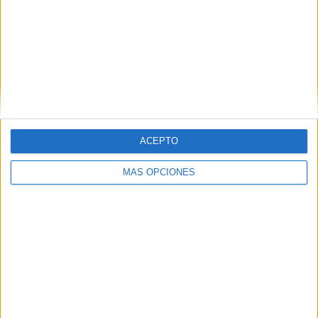
ARTÍCULOS ALEATORIOS
ACEPTO
MÁS OPCIONES
04/08/2026
‘El Match Perfecto del