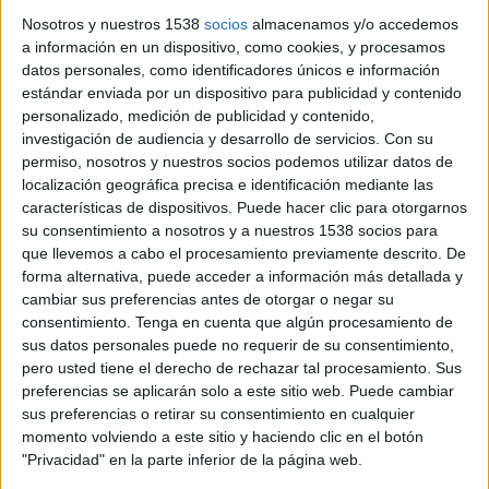
25 DE FEBRERO DE 2016
Nosotros y nuestros 1538
socios
almacenamos y/o accedemos
a información en un dispositivo, como cookies, y procesamos
Procede de Quince, donde ha sido directora
datos personales, como identificadores únicos e información
general de cuentas, y ha trabajado en
estándar enviada por un dispositivo para publicidad y contenido
personalizado, medición de publicidad y contenido,
agencias como Publicis, Delvico y TBWA
investigación de audiencia y desarrollo de servicios.
Con su
permiso, nosotros y nuestros socios podemos utilizar datos de
Elena Durán ha sido nombrada nueva directora
localización geográfica precisa e identificación mediante las
de marketing y publicidad de Thinketers, agencia
características de dispositivos. Puede hacer clic para otorgarnos
de marketing creativo, eventos y publicidad,
su consentimiento a nosotros y a nuestros 1538 socios para
especializada en gestión de influencers y red
que llevemos a cabo el procesamiento previamente descrito. De
multicanal de Youtube. Elena se encargará del
forma alternativa, puede acceder a información más detallada y
diseño y ejecución de Planes de Marketing offline
cambiar sus preferencias antes de otorgar o negar su
y online, definirá y desarrollará las estrategias
consentimiento.
Tenga en cuenta que algún procesamiento de
comerciales, coordinará e implementará las
sus datos personales puede no requerir de su consentimiento,
diferentes campañas en todos los soportes y
pero usted tiene el derecho de rechazar tal procesamiento. Sus
gestionará los recursos disponibles de la manera
preferencias se aplicarán solo a este sitio web. Puede cambiar
sus preferencias o retirar su consentimiento en cualquier
más eficaz.
momento volviendo a este sitio y haciendo clic en el botón
"Privacidad" en la parte inferior de la página web.
En su trayectoria profesional figuran agencias