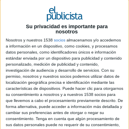
Su privacidad es importante para
nosotros
6 DE JULIO DE 2026
Nosotros y nuestros 1538
socios
almacenamos y/o accedemos
a información en un dispositivo, como cookies, y procesamos
La consultora iberoamericana estratégica
datos personales, como identificadores únicos e información
estándar enviada por un dispositivo para publicidad y contenido
anuncia que Fernando Velasco
personalizado, medición de publicidad y contenido,
Calderón dirigirá su nuevo Centro de
investigación de audiencia y desarrollo de servicios.
Con su
excelencia de
permiso, nosotros y nuestros socios podemos utilizar datos de
datos, analytics e inteligencia artificial
localización geográfica precisa e identificación mediante las
(CoE DAAI), que “garantizará la excelencia
características de dispositivos. Puede hacer clic para otorgarnos
operativa y la innovación sostenible
su consentimiento a nosotros y a nuestros 1538 socios para
mediante capacidades avanzadas de datos e
que llevemos a cabo el procesamiento previamente descrito. De
IA”
forma alternativa, puede acceder a información más detallada y
cambiar sus preferencias antes de otorgar o negar su
Fernando Velasco es máster en Automática y
consentimiento.
Tenga en cuenta que algún procesamiento de
Robótica por la Universidad Politécnica de Madrid
sus datos personales puede no requerir de su consentimiento,