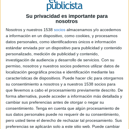
Su privacidad es importante para
nosotros
9 DE JUNIO DE 2026
Nosotros y nuestros 1538
socios
almacenamos y/o accedemos
a información en un dispositivo, como cookies, y procesamos
El profesional se une a la agencia para
datos personales, como identificadores únicos e información
reforzar las áreas de análisis, estrategia y
estándar enviada por un dispositivo para publicidad y contenido
gestión de clientes
personalizado, medición de publicidad y contenido,
investigación de audiencia y desarrollo de servicios.
Con su
Hexagon Publicidad ha incorporado a Maruan
permiso, nosotros y nuestros socios podemos utilizar datos de
Sabri como nuevo insights & account manager,
localización geográfica precisa e identificación mediante las
un fichaje con el que la compañía busca reforzar
características de dispositivos. Puede hacer clic para otorgarnos
sus capacidades en investigación de mercado,
su consentimiento a nosotros y a nuestros 1538 socios para
estrategia y acompañamiento a clientes.
que llevemos a cabo el procesamiento previamente descrito. De
forma alternativa, puede acceder a información más detallada y
cambiar sus preferencias antes de otorgar o negar su
Sabri cuenta con experiencia en compañías como
consentimiento.
Tenga en cuenta que algún procesamiento de
Kantar y Mediabrands España, donde ha
sus datos personales puede no requerir de su consentimiento,
desarrollado funciones vinculadas al análisis de
pero usted tiene el derecho de rechazar tal procesamiento. Sus
mercado, consumer insights y planificación
preferencias se aplicarán solo a este sitio web. Puede cambiar