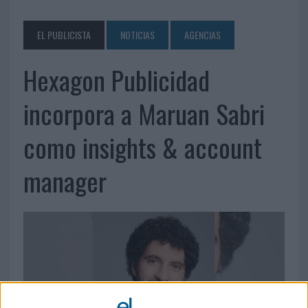
EL PUBLICISTA
NOTICIAS
AGENCIAS
Hexagon Publicidad
incorpora a Maruan Sabri
como insights & account
manager