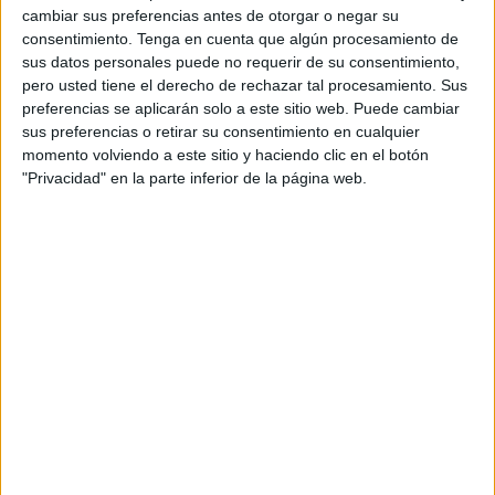
Mondragon Corporation, Grupo Forma 5 o
cambiar sus preferencias antes de otorgar o negar su
Amenabar.
consentimiento.
Tenga en cuenta que algún procesamiento de
sus datos personales puede no requerir de su consentimiento,
Move Branding es una compañía que aplica una
pero usted tiene el derecho de rechazar tal procesamiento. Sus
visión disruptiva del diseño y aporta un legado de
preferencias se aplicarán solo a este sitio web. Puede cambiar
sus preferencias o retirar su consentimiento en cualquier
innovación, impacto y talento respaldado por su
momento volviendo a este sitio y haciendo clic en el botón
trabajo para compañías referentes y líderes en
"Privacidad" en la parte inferior de la página web.
sus mercados y por su certificación como ‘Great
Place to Work’. “Desde hace 15 años ayudamos a
transformar marcas, aportando criterio y
dirección estratégica para su crecimiento.
Integrarnos en Jungle nos permitirá colaborar
con clientes igual de emblemáticos en el ámbito
nacional e integrar más talento a los procesos
creativos”, según Patxi Fernández y Marisol Ruiz,
fundadores de la compañía.
Esta adquisición es parte de la estrategia de