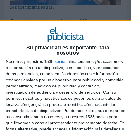
26 DE DICIEMBRE DE 2024
Con esta cuarta adquisición en 2024, tras la
incorporación de la consultora tecnológica Milú,
la agencia creativa BUM y la consultora de
innovación experta en IA Liquid Lab, el grupo
fortalece su posición en estrategia y diseño de
Su privacidad es importante para
nosotros
marca
Nosotros y nuestros 1538
socios
almacenamos y/o accedemos
Jungle ha adquirido la compañía especializada en
a información en un dispositivo, como cookies, y procesamos
diseño estratégico y de marca Move Branding
datos personales, como identificadores únicos e información
para incrementar su cartera de servicios y
estándar enviada por un dispositivo para publicidad y contenido
personalizado, medición de publicidad y contenido,
consolidar su liderazgo en disciplinas clave.
investigación de audiencia y desarrollo de servicios.
Con su
Fundada por Marisol Ruiz y Patxi Fernández en el
permiso, nosotros y nuestros socios podemos utilizar datos de
año 2008 en San Sebastián, Move Branding
localización geográfica precisa e identificación mediante las
destaca por su enfoque disruptivo y sostenible,
características de dispositivos. Puede hacer clic para otorgarnos
con proyectos emblemáticos para empresas
su consentimiento a nosotros y a nuestros 1538 socios para
como Salto System, Tubacex, Ternua Group,
que llevemos a cabo el procesamiento previamente descrito. De
Chillida Leku, Fundación Kutxa, Azkoyen Group,
forma alternativa, puede acceder a información más detallada y