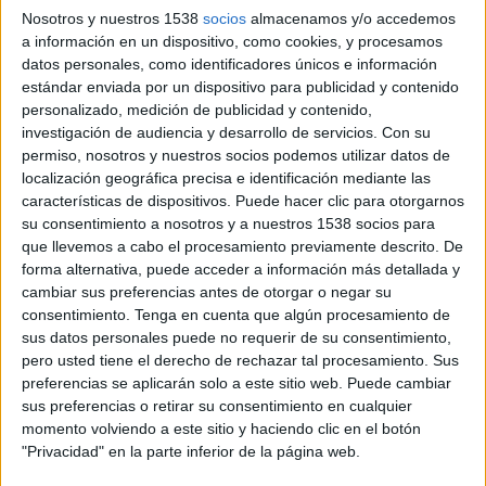
Nosotros y nuestros 1538
socios
almacenamos y/o accedemos
10 DE MAYO DE 2011
a información en un dispositivo, como cookies, y procesamos
datos personales, como identificadores únicos e información
Se incorporan Leticia Rodríguez Hoyas y Raquel
estándar enviada por un dispositivo para publicidad y contenido
Canseco
personalizado, medición de publicidad y contenido,
investigación de audiencia y desarrollo de servicios.
Con su
permiso, nosotros y nuestros socios podemos utilizar datos de
JWT cuenta con dos nuevas supervisoras: Leticia Rodríguez Hoyas, que
localización geográfica precisa e identificación mediante las
gestionará Rolex, Wilkinson, Shell y Unicaza, y Raquel Canseco que asumirá
características de dispositivos. Puede hacer clic para otorgarnos
dicha responsabilidad en la cuenta de Corona EMEA.
su consentimiento a nosotros y a nuestros 1538 socios para
que llevemos a cabo el procesamiento previamente descrito. De
Leticia es licenciada en Publicidad y RR.PP por la Universidad Rey Juan Carlos.
forma alternativa, puede acceder a información más detallada y
Procede de The Farm, donde ejercía de supervisora de cuentas para Diageo
cambiar sus preferencias antes de otorgar o negar su
consentimiento.
Tenga en cuenta que algún procesamiento de
Latinoamérica y Caja España. Su etapa anterior fue en Tapsa donde trabajó como
sus datos personales puede no requerir de su consentimiento,
ejecutiva de cuentas senior durante cuatro años para marcas como Endesa, Leroy
pero usted tiene el derecho de rechazar tal procesamiento. Sus
Merlin, KIA, Mutua Madrileña y Laboratorios Cinfa. Durante su carrera
preferencias se aplicarán solo a este sitio web. Puede cambiar
profesional también ha trabajado para marcas como FOX, Kraft, Vodafone,
sus preferencias o retirar su consentimiento en cualquier
Daimler Chrysler y Toyota España, entre otros.
momento volviendo a este sitio y haciendo clic en el botón
"Privacidad" en la parte inferior de la página web.
Raquel es licenciada en Derecho y Administración y Dirección de Empresas por la