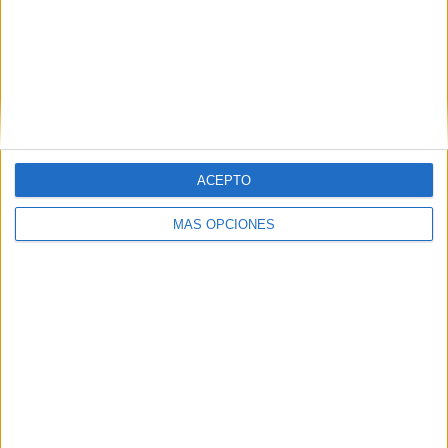
ARTÍCULOS ALEATORIOS
ACEPTO
MÁS OPCIONES
03/08/2026
Presentado el jurado de los
Premios de Marketing y
Comunicación en el Sector