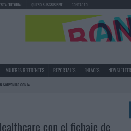
ERTA EDITORIAL
QUIERO SUSCRIBIRME
CONTACTO
MUJERES REFERENTES
REPORTAJES
ENLACES
NEWSLETTE
N SOUVENIRS CON IA
RÁ A PRUEBA LA CREATIVIDAD DE LAS MARCAS
N LA INFANCIA EN SU ESTRATEGIA
ealthcare con el fichaje de
UNQUE LOS MEDIOS CONTROLADOS MANTIENEN EL CRECIMIENTO