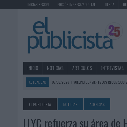
INICIAR SESIÓN
EDICIÓN IMPRESA Y DIGITAL
TIENDA
OF
INICIO
NOTICIAS
ARTÍCULOS
ENTREVISTAS
ACTUALIDAD
07/08/2026
|
VUELING CONVIERTE LOS RECUERDOS E
07/08/2026
|
CUANDO SE APAGUE EL SOL, EL ECLIPSE DE 2026 POND
06/08/2026
|
‘LA VUELTA’, DE FENOMENAL PARA MÁLAGA CF
EL PUBLICISTA
NOTICIAS
AGENCIAS
06/08/2026
|
SIETE DE CADA DIEZ EMPRESAS ESPAÑOLAS NO INTEGRA
LLYC refuerza su área de H
06/08/2026
|
EL MERCADO PUBLICITARIO CAE UN 2,6% EN 2025, A