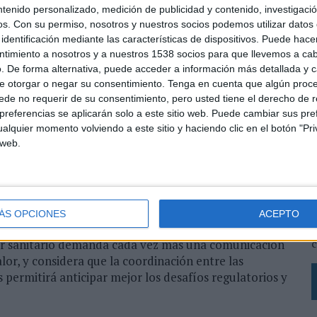
pulsar el crecimiento del negocio de salud de
ntenido personalizado, medición de publicidad y contenido, investigaci
gradas de marketing, comunicación corporativa y
os.
Con su permiso, nosotros y nuestros socios podemos utilizar datos 
estará reforzar la conexión entre las estrategias
identificación mediante las características de dispositivos. Puede hacer
io europeo, cada vez más relevante para las empresas
ntimiento a nosotros y a nuestros 1538 socios para que llevemos a ca
. De forma alternativa, puede acceder a información más detallada y 
e otorgar o negar su consentimiento.
Tenga en cuenta que algún proc
de no requerir de su consentimiento, pero usted tiene el derecho de r
tos de comunicación corporativa, patient advocacy,
referencias se aplicarán solo a este sitio web. Puede cambiar sus pref
as farmacéuticas y organizaciones sanitarias.
alquier momento volviendo a este sitio y haciendo clic en el botón "Pri
nto y desarrollo de nuevos proyectos empresariales
 web.
L
lud en el mercado y su visión 360 de la comunicación
s
ortando valor a nuestros clientes", afirma Gemma
L
ña y Bruselas.
ÁS OPCIONES
ACEPTO
p
c
tor sanitario demanda cada vez más una comunicación
lor, y considera que la coordinación entre las
s permitirá anticipar mejor los desafíos regulatorios y