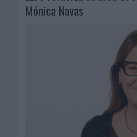
06/08/2026
|
LA TELEVISIÓN SIGUE LIDERANDO EL CONSUMO DE MEDI
Mónica Navas
06/08/2026
|
EL USO DE LA IA GENERATIVA ALCANZA YA AL 62% DE L
06/08/2026
|
SYSTEM1 NOMBRA A KIMBERLY BASTONI COMO NUEVA D
06/08/2026
|
FRIGO Y UNIQLO LANZAN UNA COLECCIÓN PERSONALIZA
06/08/2026
|
LA IA ESTÁ SUBIENDO EL LISTÓN DE LA CREATIVIDAD
05/08/2026
|
BEON WORLDWIDE LANZA RAÍZ URBANA PARA TRANSFOR
05/08/2026
|
FABRA COMUNICACIÓN INCORPORA A CASONÁ Y ASUME 
05/08/2026
|
LOPESAN HOTELS & RESORTS ACERCA EL PARAÍSO CAN
05/08/2026
|
LUIS ARQUILLOS (BURGO DE ARIAS): “LA CONSTRUCCIÓ
MONEDA”
04/08/2026
|
‘EL PARAÍSO MÁS CERCA’, DE 22GRADOS PARA LOPESA
04/08/2026
|
‘LA ÚNICA CERVEZA DEL MUNDO QUE SE DISFRUTA DOS 
04/08/2026
|
‘EL FÚTBOL SIN LAS PERSONAS’, DE DENTSU CREATIVE
04/08/2026
|
CAPAZ, LA CERVEZA QUE CONVIERTE CADA BOTELLA EN