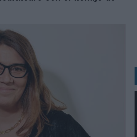
OS EN VERANO Y SUPERA AL MÓVIL COMO DISPOSITIVO MÁS UTILIZADO
OS ESPAÑOLES
IRECTORA COMERCIAL GLOBAL
BLE INSPIRADA EN CORNETTO, CALIPPO Y SOLERO
MAR EL PATRIMONIO HISTÓRICO EN ACTIVOS CULTURALES Y ECONÓMICOS
LA GESTIÓN DE SUS RELACIONES CON LOS MEDIOS
ARIO EN SU ÚLTIMA CAMPAÑA INTERNACIONAL
N DE MARCA A LARGO PLAZO Y LA MEDICIÓN SON DOS CARAS DE LA MISMA
N HOTELS & RESORTS
VECES’, DE INUSUALY PARA CERVEZA CAPAZ
 PARA ORANGE
 UNA OPORTUNIDAD DE INCLUSIÓN