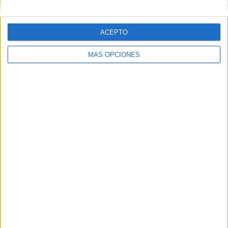
05/08/2026
Luis Arquillos (Burgo de
ACEPTO
Arias): “La construcción de
MÁS OPCIONES
marca a largo plazo y la
medición son dos caras de la
misma ...
Luis Arquillos dirige el marketing de Mantequerías
Arias en un momento en el que el gran consumo se
enfrenta a un consumidor más exigente, una mayor
presión competitiva y un mercado donde innovar...
LEER MÁS