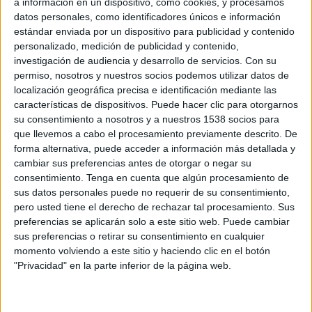
a información en un dispositivo, como cookies, y procesamos
ejecutivo de cuentas.
datos personales, como identificadores únicos e información
estándar enviada por un dispositivo para publicidad y contenido
Marta, licenciada en Periodismo y máster en Marketing y Comunicación Integral
personalizado, medición de publicidad y contenido,
posee más de cinco años de experiencia en marketing, comunicación y publicidad
investigación de audiencia y desarrollo de servicios.
Con su
en varias empresas del mercado latinoamericano. Anteriormente ha trabajado
permiso, nosotros y nuestros socios podemos utilizar datos de
como brand manager en Canal Horeca y como product manager del Diario La
localización geográfica precisa e identificación mediante las
República. Ahora, en Addoor, su objetivo será potenciar el área de relación con
características de dispositivos. Puede hacer clic para otorgarnos
su consentimiento a nosotros y a nuestros 1538 socios para
los publishers que Addoor representa y participar en la visión estratégica de
que llevemos a cabo el procesamiento previamente descrito. De
expansión internacional del Grupo Internetize, incorporándolo al mercado
forma alternativa, puede acceder a información más detallada y
latinoamericano.
cambiar sus preferencias antes de otorgar o negar su
consentimiento.
Tenga en cuenta que algún procesamiento de
Por su parte,José Mata regresa al equipo de Addoor donde comenzó su trayectoria
sus datos personales puede no requerir de su consentimiento,
profesional en 2010, tras un periodo donde ha continuado desarrollando su
pero usted tiene el derecho de rechazar tal procesamiento. Sus
carrera como account manager en ADTZ. Es licenciado en Ciencias de la
preferencias se aplicarán solo a este sitio web. Puede cambiar
Comunicación y máster en Marketing y Dirección Comercial. Dentro de sus
sus preferencias o retirar su consentimiento en cualquier
momento volviendo a este sitio y haciendo clic en el botón
responsabilidades en Addoor estarán las relaciones con los clientes a través del
"Privacidad" en la parte inferior de la página web.
contacto con las agencias de medios y el seguimiento y ejecución de campañas de
publicidad online.