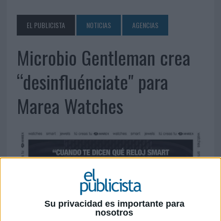
EL PUBLICISTA
NOTICIAS
AGENCIAS
Microbio Gentleman crea
“desinfluénciate" para
Marea Watches
Su privacidad es importante para
nosotros