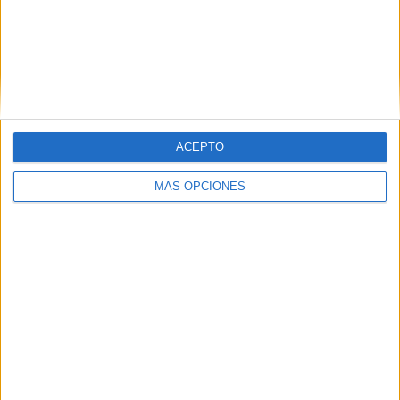
ARTÍCULOS ALEATORIOS
ACEPTO
MÁS OPCIONES
04/08/2026
Babaria y Maxibon son ‘el
match perfecto del verano’