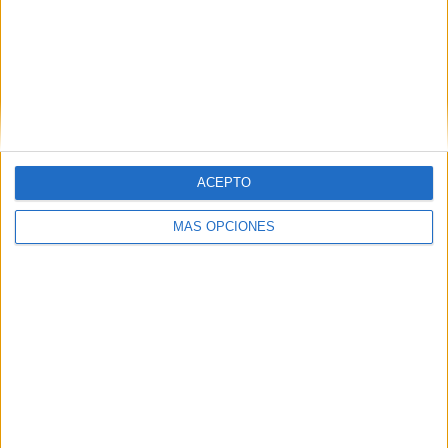
ARTÍCULOS ALEATORIOS
ACEPTO
MÁS OPCIONES
03/08/2026
Movistar apela a la ilusión de
las aficiones para el regreso