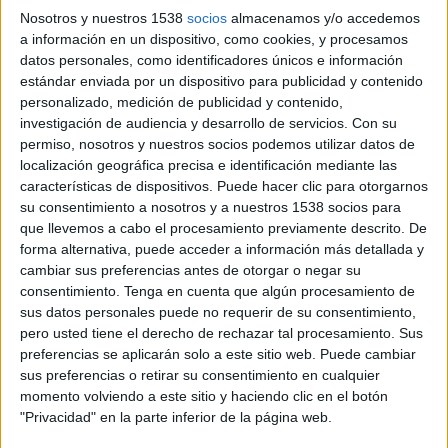
herramientas que ayuden a las diferentes líneas
Nosotros y nuestros 1538
socios
almacenamos y/o accedemos
de producto en sus canales de actuación.
a información en un dispositivo, como cookies, y procesamos
datos personales, como identificadores únicos e información
Bajo el claim “Mitsubishi Electric la tecnología
estándar enviada por un dispositivo para publicidad y contenido
con la que puedes contar” se ha desarrollado una
personalizado, medición de publicidad y contenido,
acción que humaniza la tecnología y la hace más
investigación de audiencia y desarrollo de servicios.
Con su
cercana a las personas, potenciando los
permiso, nosotros y nuestros socios podemos utilizar datos de
beneficios que ofrece la marca como son la
localización geográfica precisa e identificación mediante las
fiabilidad y la durabilidad. La agencia ha
características de dispositivos. Puede hacer clic para otorgarnos
desarrollado una campaña basada en spot de
su consentimiento a nosotros y a nuestros 1538 socios para
que llevemos a cabo el procesamiento previamente descrito. De
televisión y medios gráficos, princialmente.
forma alternativa, puede acceder a información más detallada y
cambiar sus preferencias antes de otorgar o negar su
consentimiento.
Tenga en cuenta que algún procesamiento de
sus datos personales puede no requerir de su consentimiento,
pero usted tiene el derecho de rechazar tal procesamiento. Sus
preferencias se aplicarán solo a este sitio web. Puede cambiar
sus preferencias o retirar su consentimiento en cualquier
momento volviendo a este sitio y haciendo clic en el botón
"Privacidad" en la parte inferior de la página web.