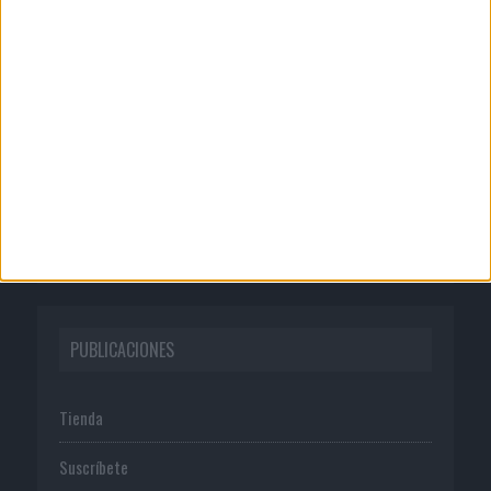
CORPORATIVO
Quienes somos
Publicidad
Normas de uso
Política de privacidad
PUBLICACIONES
Tienda
Suscríbete