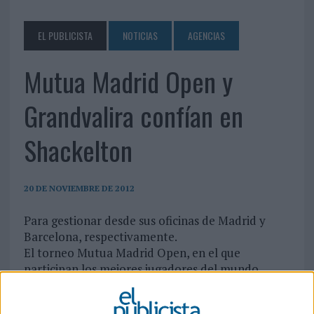
EL PUBLICISTA
NOTICIAS
AGENCIAS
Mutua Madrid Open y
Grandvalira confían en
Shackelton
20 DE NOVIEMBRE DE 2012
Para gestionar desde sus oficinas de Madrid y
Barcelona, respectivamente.
El torneo Mutua Madrid Open, en el que
participan los mejores jugadores del mundo,
tanto hombres como mujeres, celebrará su
doceava edición en la Caja Mágica del 3 al 12 de