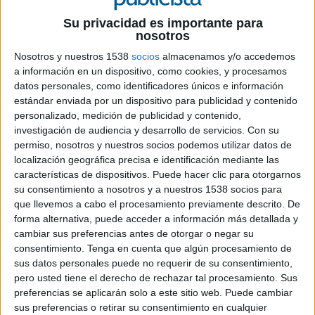
mayo de 2013. Se trata de uno de los torneos de
tenis más importantes del mundo, único
Su privacidad es importante para
combinado de Europa y el más relevante de
nosotros
España, para crear y desarrollar su estrategia de
Nosotros y nuestros 1538
socios
almacenamos y/o accedemos
comunicación publicitaria.
a información en un dispositivo, como cookies, y procesamos
Bajo la estrategia del llamado “Tennistainment”
datos personales, como identificadores únicos e información
se pretende acercar el tenis a la gente, de la
estándar enviada por un dispositivo para publicidad y contenido
mano de una comunicación que lleve al frente los
personalizado, medición de publicidad y contenido,
investigación de audiencia y desarrollo de servicios.
Con su
valores del deporte y, también, de la ciudad que
permiso, nosotros y nuestros socios podemos utilizar datos de
alberga este torneo. “Mutua Madrid Open es un
localización geográfica precisa e identificación mediante las
torneo de primer nivel internacional, pero
características de dispositivos. Puede hacer clic para otorgarnos
también un evento del que pueden y deben
su consentimiento a nosotros y a nuestros 1538 socios para
disfrutar todos los ciudadanos. Y lo que
que llevemos a cabo el procesamiento previamente descrito. De
queremos es concienciar a la gente de que eso es
forma alternativa, puede acceder a información más detallada y
así”, comenta Dolores Martelli, directora de
cambiar sus preferencias antes de otorgar o negar su
marketing y comunicación del Mutua Madrid
consentimiento.
Tenga en cuenta que algún procesamiento de
Open.
sus datos personales puede no requerir de su consentimiento,
El primer trabajo de la agencia para el
pero usted tiene el derecho de rechazar tal procesamiento. Sus
campeonato contará con TV, gráfica, outdoor,
preferencias se aplicarán solo a este sitio web. Puede cambiar
sus preferencias o retirar su consentimiento en cualquier
internet, acciones especiales, marketing directo,