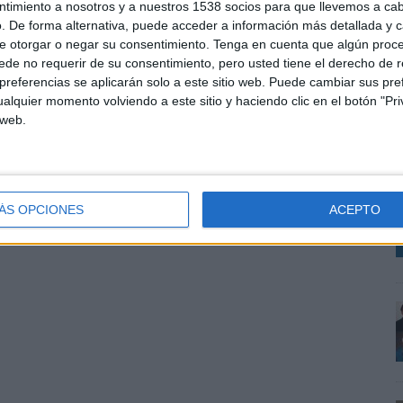
ntimiento a nosotros y a nuestros 1538 socios para que llevemos a ca
. De forma alternativa, puede acceder a información más detallada y 
e otorgar o negar su consentimiento.
Tenga en cuenta que algún proc
de no requerir de su consentimiento, pero usted tiene el derecho de r
referencias se aplicarán solo a este sitio web. Puede cambiar sus pref
A
alquier momento volviendo a este sitio y haciendo clic en el botón "Pri
m
 web.
V
d
m
ÁS OPCIONES
ACEPTO