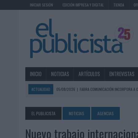
INICIAR SESIÓN
EDICIÓN IMPRESA Y DIGITAL
TIENDA
OF
INICIO
NOTICIAS
ARTÍCULOS
ENTREVISTAS
ACTUALIDAD
05/08/2026
|
FABRA COMUNICACIÓN INCORPORA A C
05/08/2026
|
LOPESAN HOTELS & RESORTS ACERCA EL PARAÍSO CAN
05/08/2026
|
LUIS ARQUILLOS (BURGO DE ARIAS): “LA CONSTRUCCIÓ
EL PUBLICISTA
NOTICIAS
AGENCIAS
MONEDA”
Nuevo trabajo internacio
04/08/2026
|
‘EL PARAÍSO MÁS CERCA’, DE 22GRADOS PARA LOPESA