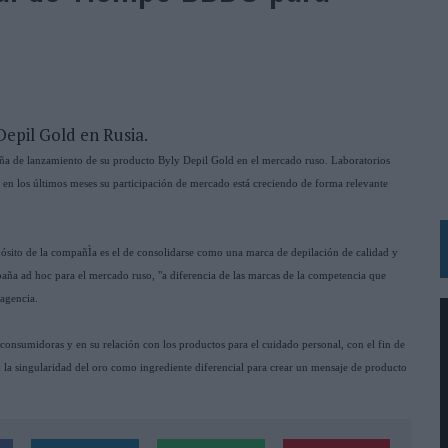
VECES’, DE INUSUALY PARA CERVEZA CAPAZ
 PARA ORANGE
 UNA OPORTUNIDAD DE INCLUSIÓN
RANO’
Depil Gold en Rusia.
UDIO EN SU NUEVA CAMPAÑA GLOBAL DE MARCA
a de lanzamiento de su producto Byly Depil Gold en el mercado ruso. Laboratorios
VISTAR
 en los últimos meses su participación de mercado está creciendo de forma relevante
 EL REGRESO DEL FÚTBOL
SU PRÓXIMA CAMISETA FOREVER GREEN
pósito de la compañÌa es el de consolidarse como una marca de depilación de calidad y
O DE 'LOS SIMPSON'
mpaña ad hoc para el mercado ruso, "a diferencia de las marcas de la competencia que
 agencia.
 AVAL DE SU CALIDAD
NG Y COMUNICACIÓN EN EL SECTOR ASEGURADOR 2026
onsumidoras y en su relación con los productos para el cuidado personal, con el fin de
DUNKIN’
n la singularidad del oro como ingrediente diferencial para crear un mensaje de producto
L PRIMER SEMESTRE HASTA LOS 196 MILLONES DE EUROS
 COMO MEDIA MANAGEMENT & DELIVERY PRESIDENT