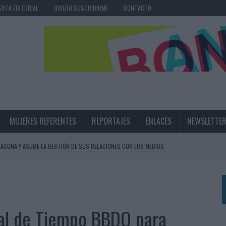
ERTA EDITORIAL
QUIERO SUSCRIBIRME
CONTACTO
MUJERES REFERENTES
REPORTAJES
ENLACES
NEWSLETTE
ASONÁ Y ASUME LA GESTIÓN DE SUS RELACIONES CON LOS MEDIOS
ARIO EN SU ÚLTIMA CAMPAÑA INTERNACIONAL
N DE MARCA A LARGO PLAZO Y LA MEDICIÓN SON DOS CARAS DE LA MISMA
nal de Tiempo BBDO para
N HOTELS & RESORTS