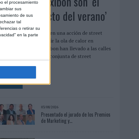
Babaria y Maxibon son ‘el
bo el procesamiento
cambiar sus
match perfecto del verano’
esamiento de sus
echazar tal
erencias o retirar su
mbas marcas se unen en una acción de street
vacidad" en la parte
arketing para combatir la ola de calor en
alencia Babaria y Maxibon han llevado a las calles
e Valencia una acción conjunta de street
arketing para ...
LEER MÁS
03/08/2026
Presentado el jurado de los Premios
de Marketing y...