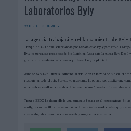
04/08/2026
|
‘LA ÚNICA CERVEZA DEL MUNDO QUE SE DISFRUTA DOS 
Laboratorios Byly
04/08/2026
|
‘EL FÚTBOL SIN LAS PERSONAS’, DE DENTSU CREATIVE
04/08/2026
|
CAPAZ, LA CERVEZA QUE CONVIERTE CADA BOTELLA EN
22 DE JULIO DE 2013
04/08/2026
|
BABARIA Y MAXIBON SON ‘EL MATCH PERFECTO DEL VE
La agencia trabajará en el lanzamiento de Byly 
04/08/2026
|
AUDIBLE REIVINDICA EL PODER TRANSFORMADOR DEL A
Tiempo BBDO ha sido seleccionada por Laboratorios Byly para crear la campañ
03/08/2026
|
‘VUELVE EL FÚTBOL. VUELVE A SOÑAR’, DE VML PARA MO
Byly comercializa productos de depilación en Rusia bajo la marca Byly Depil y
03/08/2026
|
MOVISTAR APELA A LA ILUSIÓN DE LAS AFICIONES PARA
gracias al lanzamiento de su nuevo producto Byly Depil Gold.
03/08/2026
|
EL REAL BETIS INVITA A LOS AFICIONADOS A DISEÑAR 
Aunque Byly Depil tiene su principal distribución en la zona de Moscú, el pro
03/08/2026
|
KFC CONVIERTE LOS UBER EN UN HOMENAJE AL UNIVERS
prestigio en todo el país. Por ello el anunciante ha optado por diseñar una ca
acostumbran a utilizar spots de ámbito internacional", según informan desde la
03/08/2026
|
BACK MARKET PONE A LA MADRE DE SU FUNDADOR COMO
03/08/2026
|
PRESENTADO EL JURADO DE LOS PREMIOS DE MARKETI
Tiempo BBDO ha desarrollado una estrategia basada en el conocimiento de las c
31/07/2026
|
‘FROZEN DUNKIN’ X CALIPPO®’, AUTOPRODUCCIÓN DE 
configurar un perfil de mujer empático. La estrategia creativa se ha apoyado e
y un código de comunicación relevante y singular para la marca.
31/07/2026
|
MAKING SCIENCE AUMENTA UN 12,8% SUS VENTAS EN E
31/07/2026
|
WPP MEDIA SUMA A SU EQUIPO A JUAN ANTONIO ORTIZ