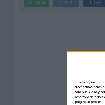
IMPRIMIR
TWEET
SHARE
31/07/2026
|
CUANDO EL BUFÓN DEJA DE REÍRSE DEL REY
05/08/2026
|
BEON WORLDWIDE LANZA RAÍZ URBANA PARA TRANSFOR
Nosotros y nuestro
procesamos datos per
para publicidad y co
desarrollo de servici
geográfica precisa e 