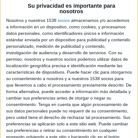
entidad en España y Portugal. Hace dos años se
Su privacidad es importante para
iniciaba
el proceso de formación del grupo
nosotros
tras anunciar la matriz, Omnicom Group, su
decisión de fusionar e integrar en una única
Nosotros y nuestros 1538
socios
almacenamos y/o accedemos
a información en un dispositivo, como cookies, y procesamos
compañía sus tres principales agencias de
datos personales, como identificadores únicos e información
comunicación y relaciones públicas (Ketchum,
estándar enviada por un dispositivo para publicidad y contenido
Porter Novelli y Fleshman Hillard). Durante este
personalizado, medición de publicidad y contenido,
tiempo la compañía resultante ha operado como
investigación de audiencia y desarrollo de servicios.
Con su
grupo, aunque respetando las marcas en
permiso, nosotros y nuestros socios podemos utilizar datos de
diferentes estadios, ha reestructurado plantillas,
localización geográfica precisa e identificación mediante las
equipos y servicios e incluso ha lanzado y puesto
características de dispositivos. Puede hacer clic para otorgarnos
en marcha unidades nuevas hasta configurar una
su consentimiento a nosotros y a nuestros 1538 socios para
única entidad cohesionada con diferentes
que llevemos a cabo el procesamiento previamente descrito. De
unidades complementarias entre sí, que le
forma alternativa, puede acceder a información más detallada y
cambiar sus preferencias antes de otorgar o negar su
garantizan presentarse como agencia integral de
consentimiento.
Tenga en cuenta que algún procesamiento de
comunicación ante las marcas, con diferentes
sus datos personales puede no requerir de su consentimiento,
fortalezas y perfiles en función de las necesidades
pero usted tiene el derecho de rechazar tal procesamiento. Sus
de las empresas que están detrás de las mismas.
preferencias se aplicarán solo a este sitio web. Puede cambiar
sus preferencias o retirar su consentimiento en cualquier
De hecho, tal y como han informado sus
momento volviendo a este sitio y haciendo clic en el botón