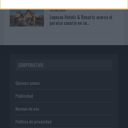
05/08/2026
Lopesan Hotels & Resorts acerca el
paraíso canario en su...
CORPORATIVO
Quienes somos
Publicidad
Normas de uso
Política de privacidad