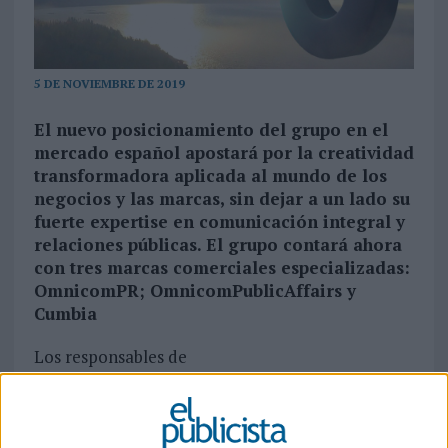
5 DE NOVIEMBRE DE 2019
El nuevo posicionamiento del grupo en el
mercado español apostará por la creatividad
transformadora aplicada al mundo de los
negocios y las marcas, sin dejar a un lado su
fuerte expertise en comunicación integral y
relaciones públicas. El grupo contará ahora
con tres marcas comerciales especializadas:
OmnicomPR; OmnicomPublicAffairs y
Cumbia
Los responsables de
OmnicomPublicRelationsGroup
(
OmnicomPRGroup
) dan por finalizado el
proceso de reestructuración y adaptación de la