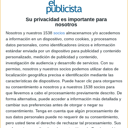
12 DE ENERO DE 2021
Su privacidad es importante para
Será el máximo responsable creativo de las
nosotros
unidades de Publicis, Wysiwyg, Nurun y
Nosotros y nuestros 1538
socios
almacenamos y/o accedemos
Publicis Emil
a información en un dispositivo, como cookies, y procesamos
datos personales, como identificadores únicos e información
Óscar Martínez sustituye en el cargo a Eduardo
estándar enviada por un dispositivo para publicidad y contenido
Marques, que ocupará otra posición de
personalizado, medición de publicidad y contenido,
responsabilidad en Publicis Groupe Benelux.
investigación de audiencia y desarrollo de servicios.
Con su
permiso, nosotros y nuestros socios podemos utilizar datos de
Martínez vuelve a estar al frente de Publicis,
localización geográfica precisa e identificación mediante las
características de dispositivos. Puede hacer clic para otorgarnos
agencia de la que ya había formado parte
su consentimiento a nosotros y a nuestros 1538 socios para
fundamental entre 2007 y 2015, hasta ocupar con
que llevemos a cabo el procesamiento previamente descrito. De
gran éxito la dirección creativa ejecutiva. Durante
forma alternativa, puede acceder a información más detallada y
su etapa en el Grupo ha trabajado para clientes
cambiar sus preferencias antes de otorgar o negar su
como Nestlé, Bimbo, Coca Cola, Carrefour,
consentimiento.
Tenga en cuenta que algún procesamiento de
Renault, Grupo Mahou-San Miguel, Sanofi,
sus datos personales puede no requerir de su consentimiento,
Cadena Ser, Movistar, FAD o La Primitiva, entre
pero usted tiene el derecho de rechazar tal procesamiento. Sus