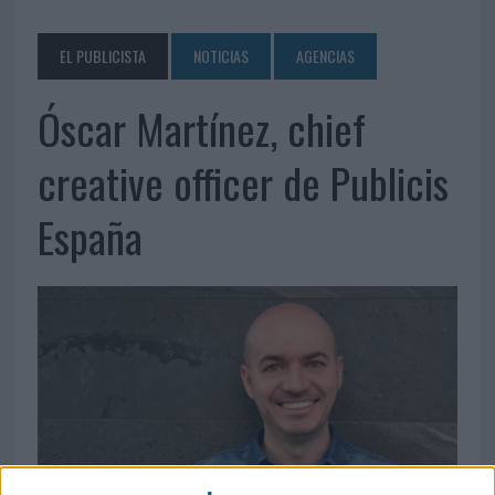
EL PUBLICISTA
NOTICIAS
AGENCIAS
Óscar Martínez, chief
creative officer de Publicis
España