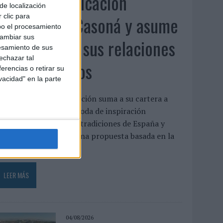
Fabra Comunicación
de localización
incorpora a Casoná y asume
 clic para
bo el procesamiento
cambiar sus
la gestión de sus relaciones
esamiento de sus
echazar tal
con los medios
erencias o retirar su
vacidad" en la parte
a agencia de comunicación suma a su cartera a
asoná, una firma de moda de inspiración
esortwear que une las tradiciones de España y
enezuela a través de una propuesta basada en la
rtesanía, el...
LEER MÁS
04/08/2026