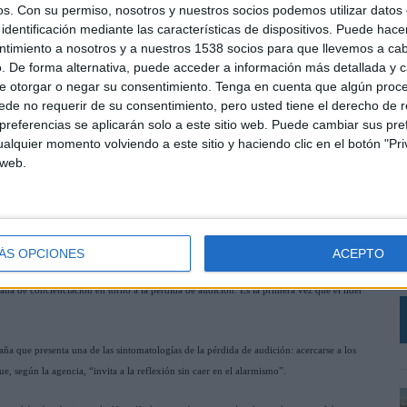
os.
Con su permiso, nosotros y nuestros socios podemos utilizar datos 
identificación mediante las características de dispositivos. Puede hacer
ntimiento a nosotros y a nuestros 1538 socios para que llevemos a ca
. De forma alternativa, puede acceder a información más detallada y 
e otorgar o negar su consentimiento.
Tenga en cuenta que algún proc
de no requerir de su consentimiento, pero usted tiene el derecho de r
referencias se aplicarán solo a este sitio web. Puede cambiar sus pref
alquier momento volviendo a este sitio y haciendo clic en el botón "Pri
 web.
L
C
r
V
ÁS OPCIONES
ACEPTO
a por la agencia Pavlov
a
ña de concienciación en torno a la pérdida de audición. Es la primera vez que el líder
a que presenta una de las sintomatologías de la pérdida de audición: acercarse a los
e, según la agencia, “invita a la reflexión sin caer en el alarmismo”.