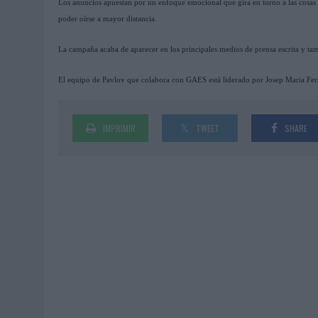
Los anuncios apuestan por un enfoque emocional que gira en torno a las cosas qu
poder oírse a mayor distancia.
La campaña acaba de aparecer en los principales medios de prensa escrita y tam
El equipo de Pavlov que colabora con GAES está liderado por Josep Maria Ferra
IMPRIMIR
TWEET
SHARE