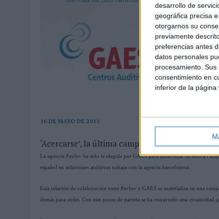
desarrollo de servici
geográfica precisa e 
otorgarnos su conse
previamente descrito
preferencias antes d
datos personales pue
procesamiento. Sus p
consentimiento en cu
inferior de la página
16 DE MAYO DE 2011
M
‘Acercarse’, la última campaña de GAES diseñad
La agencia Pavlov ha sido la elegida por GAES para desarrollar su nueva campa
español en soluciones auditivas trabaja con la agencia barcelonesa.
Esta relación de colaboración entre Pavlov y GAES se materializa en una campañ
demás para oírles. Con este punto de partida se ha construido una creatividad qu