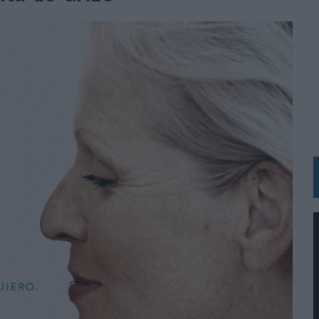
UNQUE LOS MEDIOS CONTROLADOS MANTIENEN EL CRECIMIENTO
OS EN VERANO Y SUPERA AL MÓVIL COMO DISPOSITIVO MÁS UTILIZADO
OS ESPAÑOLES
IRECTORA COMERCIAL GLOBAL
BLE INSPIRADA EN CORNETTO, CALIPPO Y SOLERO
MAR EL PATRIMONIO HISTÓRICO EN ACTIVOS CULTURALES Y ECONÓMICOS
LA GESTIÓN DE SUS RELACIONES CON LOS MEDIOS
ARIO EN SU ÚLTIMA CAMPAÑA INTERNACIONAL
N DE MARCA A LARGO PLAZO Y LA MEDICIÓN SON DOS CARAS DE LA MISMA
N HOTELS & RESORTS
VECES’, DE INUSUALY PARA CERVEZA CAPAZ
 PARA ORANGE