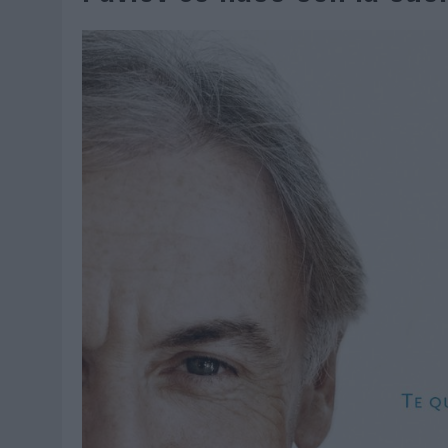
06/08/2026
|
EL MERCADO PUBLICITARIO CAE UN 2,6% EN 2025, A
06/08/2026
|
LA TELEVISIÓN SIGUE LIDERANDO EL CONSUMO DE MEDI
06/08/2026
|
EL USO DE LA IA GENERATIVA ALCANZA YA AL 62% DE L
06/08/2026
|
SYSTEM1 NOMBRA A KIMBERLY BASTONI COMO NUEVA D
06/08/2026
|
FRIGO Y UNIQLO LANZAN UNA COLECCIÓN PERSONALIZA
06/08/2026
|
LA IA ESTÁ SUBIENDO EL LISTÓN DE LA CREATIVIDAD
05/08/2026
|
BEON WORLDWIDE LANZA RAÍZ URBANA PARA TRANSFOR
05/08/2026
|
FABRA COMUNICACIÓN INCORPORA A CASONÁ Y ASUME 
05/08/2026
|
LOPESAN HOTELS & RESORTS ACERCA EL PARAÍSO CAN
05/08/2026
|
LUIS ARQUILLOS (BURGO DE ARIAS): “LA CONSTRUCCIÓ
MONEDA”
04/08/2026
|
‘EL PARAÍSO MÁS CERCA’, DE 22GRADOS PARA LOPESA
04/08/2026
|
‘LA ÚNICA CERVEZA DEL MUNDO QUE SE DISFRUTA DOS 
04/08/2026
|
‘EL FÚTBOL SIN LAS PERSONAS’, DE DENTSU CREATIVE