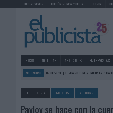
INICIAR SESIÓN
EDICIÓN IMPRESA Y DIGITAL
TIENDA
OF
INICIO
NOTICIAS
ARTÍCULOS
ENTREVISTAS
ACTUALIDAD
07/08/2026
|
EL VERANO PONE A PRUEBA LA ESTRAT
07/08/2026
|
VUELING CONVIERTE LOS RECUERDOS EN SOUVENIRS CO
07/08/2026
|
CUANDO SE APAGUE EL SOL, EL ECLIPSE DE 2026 POND
EL PUBLICISTA
NOTICIAS
AGENCIAS
06/08/2026
|
‘LA VUELTA’, DE FENOMENAL PARA MÁLAGA CF
Pavlov se hace con la cue
06/08/2026
|
SIETE DE CADA DIEZ EMPRESAS ESPAÑOLAS NO INTEGRA