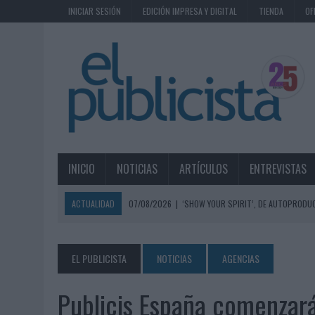
INICIAR SESIÓN
EDICIÓN IMPRESA Y DIGITAL
TIENDA
OF
INICIO
NOTICIAS
ARTÍCULOS
ENTREVISTAS
ACTUALIDAD
07/08/2026
|
‘SHOW YOUR SPIRIT’, DE AUTOPRODUC
07/08/2026
|
EL MÁLAGA CF CULMINA SU TRILOGÍA DE MARCA CON U
07/08/2026
|
MAHOU REIVINDICA EL RITUAL DE LA CAÑA EN EL DÍA IN
EL PUBLICISTA
NOTICIAS
AGENCIAS
07/08/2026
|
MG SPIRIT RELANZA SU MARCA CON UNA ESTRATEGIA 
Publicis España comenzará
07/08/2026
|
PATRÓN CONVIERTE EL NUEVO SINGLE DE ARÓN PIPER EN