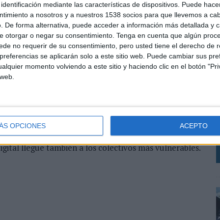
identificación mediante las características de dispositivos. Puede hacer
eativas y de comunicación relacionadas con los
ntimiento a nosotros y a nuestros 1538 socios para que llevemos a ca
abilidad y emprendimiento que lleva a cabo la
. De forma alternativa, puede acceder a información más detallada y 
l desarrollo de las estrategias de comunicación
e otorgar o negar su consentimiento.
Tenga en cuenta que algún proc
de no requerir de su consentimiento, pero usted tiene el derecho de r
as de actuación de la organización como, por ejemplo,
referencias se aplicarán solo a este sitio web. Puede cambiar sus pref
iento “Conecta Empleo”. Del mismo modo participará
alquier momento volviendo a este sitio y haciendo clic en el botón "Pri
ferencias, exposiciones, congresos y talleres que
L
 web.
ecnológico promovido por la Fundación Telefónica.
s
e
mo función encauzar las iniciativas sociales de
l
e 6 millones de personas fueron beneficiarios de los
p
leabilidad, cultura digital, voluntariado corporativo
ÁS OPCIONES
ACEPTO
ión con un objetivo común, conectar a las personas
igital llegue también a los colectivos más vulnerables.