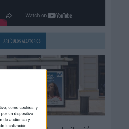
ARTÍCULOS ALEATORIOS
ivo, como cookies, y
por un dispositivo
ón de audiencia y
3/08/2026
de localización