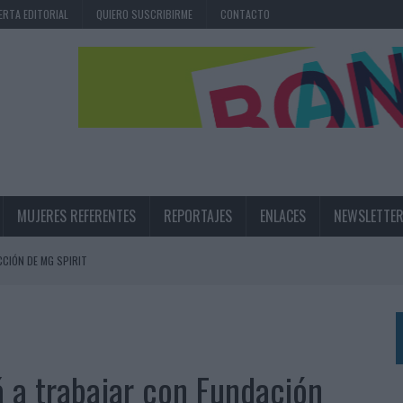
ERTA EDITORIAL
QUIERO SUSCRIBIRME
CONTACTO
MUJERES REFERENTES
REPORTAJES
ENLACES
NEWSLETTE
CIÓN DE MG SPIRIT
NA CAMPAÑA QUE CELEBRA SU REGRESO A PRIMERA DIVISIÓN
TERNACIONAL DE LA CERVEZA
360º CENTRADA EN EL ORIGEN BARCELONÉS
 a trabajar con Fundación
 UNA EXPERIENCIA DE MARCA EN IBIZA