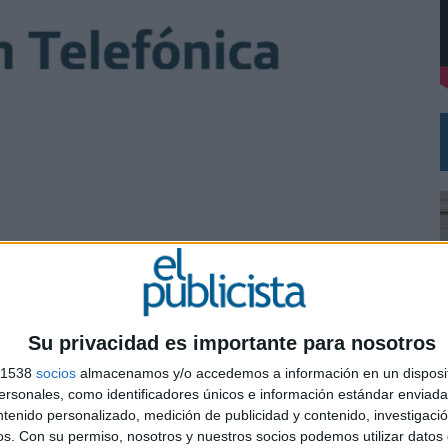
DE CHEIL SPAIN PARA SAMSUNG ELECTRONICS IBERIA
l grupo francés será la principal agencia creativa
cliente de Publicis España. La agencia ha sido elegida
Su privacidad es importante para nosotros
 grupo Telefónica tras el concurso convocado el
s 1538
socios
almacenamos y/o accedemos a información en un disposit
n supone un área más a incluir en el entorno de
sonales, como identificadores únicos e información estándar enviada 
cis con este anunciante, al que ya presta servicio
ntenido personalizado, medición de publicidad y contenido, investigaci
0
os.
Con su permiso, nosotros y nuestros socios podemos utilizar datos 