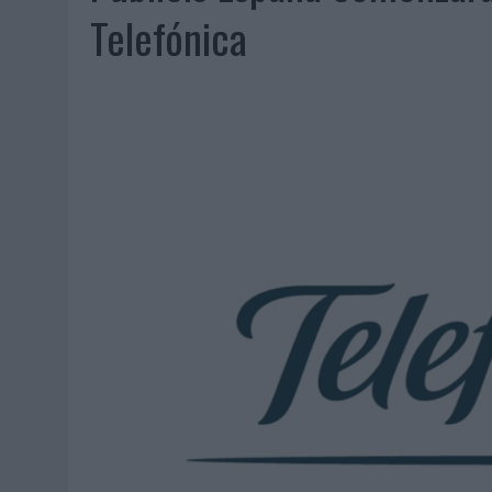
07/08/2026
|
EL VERANO PONE A PRUEBA LA ESTRATEGIA DIGITAL DE
Telefónica
07/08/2026
|
VUELING CONVIERTE LOS RECUERDOS EN SOUVENIRS CO
07/08/2026
|
CUANDO SE APAGUE EL SOL, EL ECLIPSE DE 2026 POND
06/08/2026
|
‘LA VUELTA’, DE FENOMENAL PARA MÁLAGA CF
06/08/2026
|
SIETE DE CADA DIEZ EMPRESAS ESPAÑOLAS NO INTEGRA
06/08/2026
|
LA TELEVISIÓN SIGUE LIDERANDO EL CONSUMO DE MEDI
06/08/2026
|
EL USO DE LA IA GENERATIVA ALCANZA YA AL 62% DE L
06/08/2026
|
SYSTEM1 NOMBRA A KIMBERLY BASTONI COMO NUEVA D
06/08/2026
|
FRIGO Y UNIQLO LANZAN UNA COLECCIÓN PERSONALIZA
06/08/2026
|
LA IA ESTÁ SUBIENDO EL LISTÓN DE LA CREATIVIDAD
05/08/2026
|
BEON WORLDWIDE LANZA RAÍZ URBANA PARA TRANSFOR
05/08/2026
|
FABRA COMUNICACIÓN INCORPORA A CASONÁ Y ASUME 
05/08/2026
|
LOPESAN HOTELS & RESORTS ACERCA EL PARAÍSO CAN
05/08/2026
|
LUIS ARQUILLOS (BURGO DE ARIAS): “LA CONSTRUCCIÓ