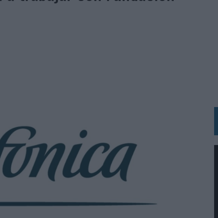
 LAS MARCAS
N IA
RÁ A PRUEBA LA CREATIVIDAD DE LAS MARCAS
N LA INFANCIA EN SU ESTRATEGIA
OS EN VERANO Y SUPERA AL MÓVIL COMO DISPOSITIVO MÁS UTILIZADO
OS ESPAÑOLES
IRECTORA COMERCIAL GLOBAL
BLE INSPIRADA EN CORNETTO, CALIPPO Y SOLERO
MAR EL PATRIMONIO HISTÓRICO EN ACTIVOS CULTURALES Y ECONÓMICOS
LA GESTIÓN DE SUS RELACIONES CON LOS MEDIOS
ARIO EN SU ÚLTIMA CAMPAÑA INTERNACIONAL
N DE MARCA A LARGO PLAZO Y LA MEDICIÓN SON DOS CARAS DE LA MISMA