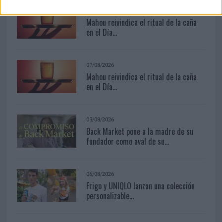
07/08/2026
Mahou reivindica el ritual de la caña
en el Día...
07/08/2026
Mahou reivindica el ritual de la caña
en el Día...
03/08/2026
Back Market pone a la madre de su
fundador como aval de su...
06/08/2026
Frigo y UNIQLO lanzan una colección
personalizable...