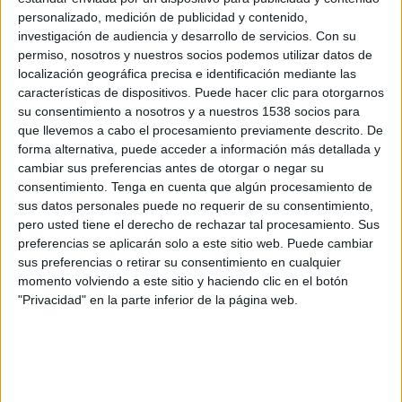
desde un modelo global, siendo ese compañero
personalizado, medición de publicidad y contenido,
que entiende tu propósito, que está contigo en el
investigación de audiencia y desarrollo de servicios.
Con su
permiso, nosotros y nuestros socios podemos utilizar datos de
camino y se adapta a tus diferentes velocidades.
localización geográfica precisa e identificación mediante las
Es el modelo que desarrollamos, por ejemplo,
características de dispositivos. Puede hacer clic para otorgarnos
con marcas como ELPOZO.
su consentimiento a nosotros y a nuestros 1538 socios para
que llevemos a cabo el procesamiento previamente descrito. De
La segunda es desde la hiperespecialización. Y ahí
forma alternativa, puede acceder a información más detallada y
es donde entra Teriyaki. La firma nace para esos
cambiar sus preferencias antes de otorgar o negar su
momentos del camino donde las marcas
consentimiento.
Tenga en cuenta que algún procesamiento de
necesitan una idea capaz de romper la inercia.
sus datos personales puede no requerir de su consentimiento,
Una idea WOW. Como hemos hecho con
pero usted tiene el derecho de rechazar tal procesamiento. Sus
Imaginarium.
preferencias se aplicarán solo a este sitio web. Puede cambiar
sus preferencias o retirar su consentimiento en cualquier
Muchas marcas llegan por cualquiera de nuestras
momento volviendo a este sitio y haciendo clic en el botón
cinco compañías. Pero cuando nos van
"Privacidad" en la parte inferior de la página web.
conociendo, descubren el valor de tener al lado
un partner capaz de acompañarte en cualquier
momento y ante cualquier reto.
Muchas compañías hablan hoy de