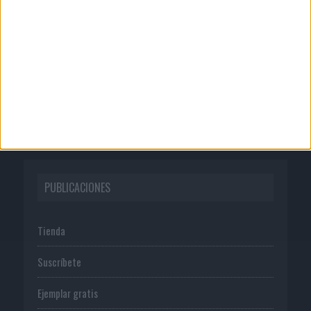
Quienes somos
Publicidad
Normas de uso
Política de privacidad
PUBLICACIONES
Tienda
Suscríbete
Ejemplar gratis