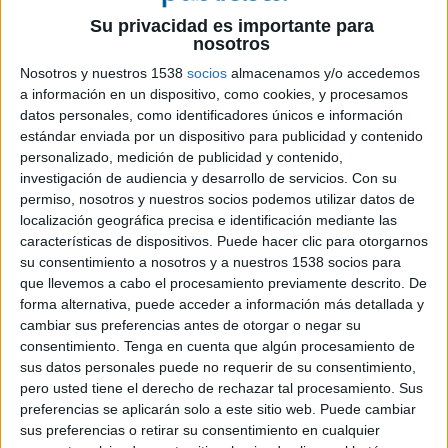
22 DE OCTUBRE DE 2019
Su privacidad es importante para
nosotros
Tras ganar el concurso público en el que
Nosotros y nuestros 1538
socios
almacenamos y/o accedemos
han participado siete agencias, para llevar a
a información en un dispositivo, como cookies, y procesamos
cabo su campaña de Navidad en más de 14
datos personales, como identificadores únicos e información
aeropuertos españoles
estándar enviada por un dispositivo para publicidad y contenido
personalizado, medición de publicidad y contenido,
El principal objetivo de esta campaña es
investigación de audiencia y desarrollo de servicios.
Con su
dinamizar las ventas y la oferta de restauración
permiso, nosotros y nuestros socios podemos utilizar datos de
de los más de 500 establecimientos de los
localización geográfica precisa e identificación mediante las
aeropuertos españoles donde se llevará a cabo la
características de dispositivos. Puede hacer clic para otorgarnos
acción durante la época navideña. Gracias a la
su consentimiento a nosotros y a nuestros 1538 socios para
creatividad de los mensajes, se quiere mostrar al
que llevemos a cabo el procesamiento previamente descrito. De
forma alternativa, puede acceder a información más detallada y
público que las tiendas de los aeropuertos son
cambiar sus preferencias antes de otorgar o negar su
lugares idóneos para comprar los regalos de
consentimiento.
Tenga en cuenta que algún procesamiento de
amigos y familiares, su amplia y variada oferta de
sus datos personales puede no requerir de su consentimiento,
restauración y sus precios.
pero usted tiene el derecho de rechazar tal procesamiento. Sus
preferencias se aplicarán solo a este sitio web. Puede cambiar
La campaña tendrá una gran exposición en
sus preferencias o retirar su consentimiento en cualquier
medios exteriores y ambient, y contará con