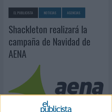
EL PUBLICISTA
NOTICIAS
AGENCIAS
Shackleton realizará la
campaña de Navidad de
AENA