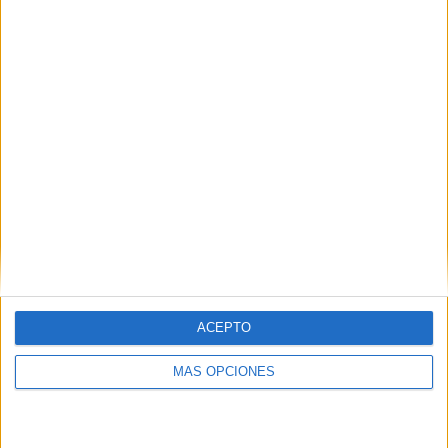
VÍDEO DESTACADO
ACEPTO
MÁS OPCIONES
ARTÍCULOS ALEATORIOS