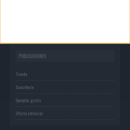
Normas de uso
Política de privacidad
PUBLICACIONES
Tienda
Suscríbete
Ejemplar gratis
Oferta editorial