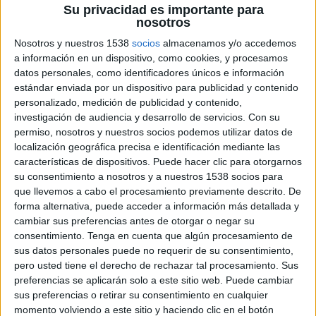
Su privacidad es importante para
22 DE MAYO DE 2026
nosotros
Nosotros y nuestros 1538
socios
almacenamos y/o accedemos
La agencia presenta su nueva imagen con
a información en un dispositivo, como cookies, y procesamos
una acción de street marketing que refleja
datos personales, como identificadores únicos e información
sus más de nueve años de historia y
estándar enviada por un dispositivo para publicidad y contenido
representa su identidad y evolución
personalizado, medición de publicidad y contenido,
investigación de audiencia y desarrollo de servicios.
Con su
SPM Marketing Híbrido inicia una nueva etapa
permiso, nosotros y nuestros socios podemos utilizar datos de
bajo el nombre de
Victoria Crea
y para el
localización geográfica precisa e identificación mediante las
características de dispositivos. Puede hacer clic para otorgarnos
rebranding, la agencia ha querido dar respuesta a
su consentimiento a nosotros y a nuestros 1538 socios para
la pregunta ‘¿Quién eres?’ con una acción de
que llevemos a cabo el procesamiento previamente descrito. De
street marketing. Durante varios días, carteles
forma alternativa, puede acceder a información más detallada y
anónimos, personas con camisetas con ese
cambiar sus preferencias antes de otorgar o negar su
mensaje e intervenciones en distintos puntos de
consentimiento.
Tenga en cuenta que algún procesamiento de
la ciudad han despertado la curiosidad de cientos
sus datos personales puede no requerir de su consentimiento,
de personas.
pero usted tiene el derecho de rechazar tal procesamiento. Sus
preferencias se aplicarán solo a este sitio web. Puede cambiar
“Habíamos evolucionado mucho, pero nuestra
sus preferencias o retirar su consentimiento en cualquier
marca no lo estaba reflejando. Victoria Crea nace
momento volviendo a este sitio y haciendo clic en el botón