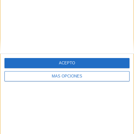
ARTÍCULOS ALEATORIOS
ACEPTO
MÁS OPCIONES
04/08/2026
Capaz, la cerveza que