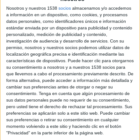
La agencia será la encargada d
Nosotros y nuestros 1538
socios
almacenamos y/o accedemos
promocionar el regreso de la marca de
a información en un dispositivo, como cookies, y procesamos
cerveza
datos personales, como identificadores únicos e información
estándar enviada por un dispositivo para publicidad y contenido
La agencia madrileña Sra. Rushmore ha sido la
personalizado, medición de publicidad y contenido,
investigación de audiencia y desarrollo de servicios.
Con su
elegida por Heineken España para trabajar en la
permiso, nosotros y nuestros socios podemos utilizar datos de
campaña promocional que arrope el regreso de
localización geográfica precisa e identificación mediante las
la cerveza El Águila, marca local que vuelve a
características de dispositivos. Puede hacer clic para otorgarnos
elaborarse en Madrid con una receta inspirada en
su consentimiento a nosotros y a nuestros 1538 socios para
sus orígenes del año 1900.
que llevemos a cabo el procesamiento previamente descrito. De
forma alternativa, puede acceder a información más detallada y
Heineken España ha recuperado esta marca
cambiar sus preferencias antes de otorgar o negar su
clásica, nacida en el barrio de Delicias a principios
consentimiento.
Tenga en cuenta que algún procesamiento de
del siglo pasado y que llegó a ser una de las
sus datos personales puede no requerir de su consentimiento,
cervezas más conocidas, consumidas y queridas
pero usted tiene el derecho de rechazar tal procesamiento. Sus
de nuestro país. Ante un hito tan especial la
preferencias se aplicarán solo a este sitio web. Puede cambiar
cervecera ha querido contar con Sra. Rushmore
sus preferencias o retirar su consentimiento en cualquier
momento volviendo a este sitio y haciendo clic en el botón
para desarrollar una campaña que verá la luz en
"Privacidad" en la parte inferior de la página web.
las próximas semanas