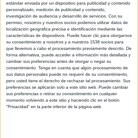
estándar enviada por un dispositivo para publicidad y contenido
diversas acciones para radio, gráficas en prensa generalista y especializada, la
personalizado, medición de publicidad y contenido,
creación de contenidos específicos en diversos programas de televisión, acciones
investigación de audiencia y desarrollo de servicios.
Con su
dirigidas a la distribución y a la organización de eventos internos, así como el
permiso, nosotros y nuestros socios podemos utilizar datos de
desarrollo de acciones especiales y la compra de medios.
localización geográfica precisa e identificación mediante las
características de dispositivos. Puede hacer clic para otorgarnos
El equipo de profesionales de Tango que se ha puesto al frente de la
su consentimiento a nosotros y a nuestros 1538 socios para
comunicación de la compañía de placas de yeso está compuesto por la directora
que llevemos a cabo el procesamiento previamente descrito. De
de cuentas, Estrella Ibáñez de Aldecoa, Noelma Martingil y Eva Sánchez, como
forma alternativa, puede acceder a información más detallada y
cambiar sus preferencias antes de otorgar o negar su
ejecutivas de cuentas, el director creativo Adrián del Vall y el planner Carlos
consentimiento.
Tenga en cuenta que algún procesamiento de
Follana, que estará en contacto directo con Carla Llorens, Rosana Gallego y
sus datos personales puede no requerir de su consentimiento,
Alejandra Dohrer de Knauf.
pero usted tiene el derecho de rechazar tal procesamiento. Sus
preferencias se aplicarán solo a este sitio web. Puede cambiar
sus preferencias o retirar su consentimiento en cualquier
IMPRIMIR
momento volviendo a este sitio y haciendo clic en el botón
"Privacidad" en la parte inferior de la página web.
TWEET
SHARE