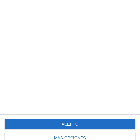
ARTÍCULOS ALEATORIOS
04/08/2026
Capaz, la cerveza que
convierte cada botella en
ACEPTO
MÁS OPCIONES